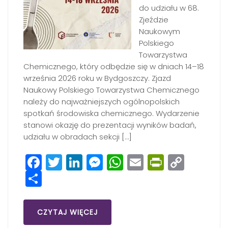
do udziału w 68.
Zjeździe
Naukowym
Polskiego
Towarzystwa
Chemicznego, który odbędzie się w dniach 14–18
września 2026 roku w Bydgoszczy. Zjazd
Naukowy Polskiego Towarzystwa Chemicznego
należy do najważniejszych ogólnopolskich
spotkań środowiska chemicznego. Wydarzenie
stanowi okazję do prezentacji wyników badań,
udziału w obradach sekcji […]
Facebook
Twitter
LinkedIn
Messenger
WhatsApp
Email
PrintFri
Copy
Share
Link
CZYTAJ WIĘCEJ