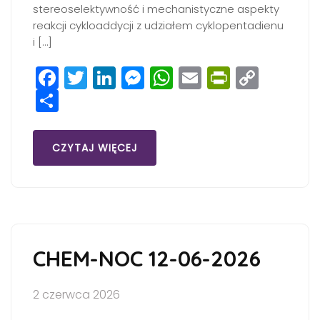
stereoselektywność i mechanistyczne aspekty
reakcji cykloaddycji z udziałem cyklopentadienu
i […]
Facebook
Twitter
LinkedIn
Messenger
WhatsApp
Email
PrintFri
Copy
Share
Link
CZYTAJ WIĘCEJ
CHEM-NOC 12-06-2026
2 czerwca 2026