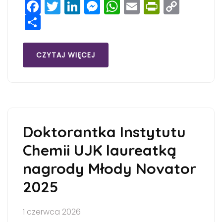
Facebook
Twitter
LinkedIn
Messenger
WhatsApp
Email
PrintFri
Copy
Share
Link
CZYTAJ WIĘCEJ
Doktorantka Instytutu
Chemii UJK laureatką
nagrody Młody Novator
2025
1 czerwca 2026