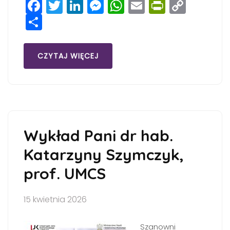
Facebook
Twitter
LinkedIn
Messenger
WhatsApp
Email
PrintFri
Copy
Share
Link
CZYTAJ WIĘCEJ
Wykład Pani dr hab.
Katarzyny Szymczyk,
prof. UMCS
15 kwietnia 2026
Szanowni