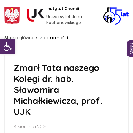
Instytut Chemii
Uniwersytet Jana
Kochanowskiego
Otwórz pasek narzędzi
Strona główna
»
aktualności
MEN
Zmarł Tata naszego
Kolegi dr. hab.
Sławomira
Michałkiewicza, prof.
UJK
4 sierpnia 2026