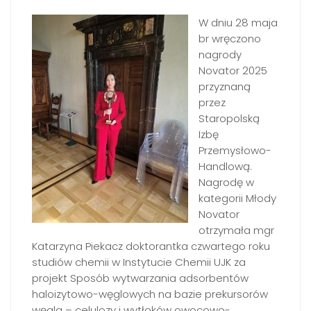
W dniu 28 maja
br wręczono
nagrody
Novator 2025
przyznaną
przez
Staropolską
Izbę
Przemysłowo-
Handlową.
Nagrodę w
kategorii Młody
Novator
otrzymała mgr
Katarzyna Piekacz doktorantka czwartego roku
studiów chemii w Instytucie Chemii UJK za
projekt Sposób wytwarzania adsorbentów
haloizytowo-węglowych na bazie prekursorów
węgla – celulozy i wytłoków owocowo-