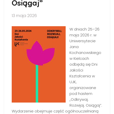
Osiągaj”
13 maja 2026
W dniach 25–26
maja 2026 r. w
Uniwersytecie
Jana
Kochanowskiego
w Kielcach
odbędą się Dni
Jakości
Kształcenia w
UJK,
organizowane
pod hasłem
„Odkrywaj.
Rozwijaj. Osiągaj”.
Wydarzenie obejmuje część ogólnouczelnianą