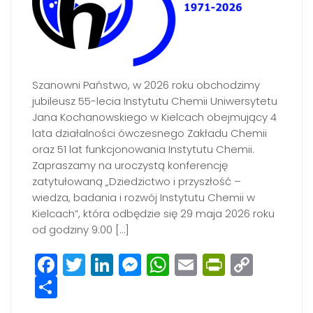
Szanowni Państwo, w 2026 roku obchodzimy
jubileusz 55-lecia Instytutu Chemii Uniwersytetu
Jana Kochanowskiego w Kielcach obejmujący 4
lata działalności ówczesnego Zakładu Chemii
oraz 51 lat funkcjonowania Instytutu Chemii.
Zapraszamy na uroczystą konferencję
zatytułowaną „Dziedzictwo i przyszłość –
wiedza, badania i rozwój Instytutu Chemii w
Kielcach”, która odbędzie się 29 maja 2026 roku
od godziny 9:00 […]
Facebook
Twitter
LinkedIn
Messenger
WhatsApp
Email
PrintFri
Copy
Share
Link