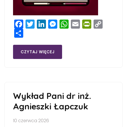
Facebook
Twitter
LinkedIn
Messenger
WhatsApp
Email
PrintFri
Copy
Share
Link
CZYTAJ WIĘCEJ
Wykład Pani dr inż.
Agnieszki Łapczuk
10 czerwca 2026