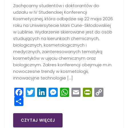
Zachęcamy studentów i doktorantów do
udziału w IV Studenckiej Konferencji
Kosmetycznej, która odbędzie się 22 maja 2026
roku na Uniwersytecie Marii Curie-Skłodowskiej
w Lublinie. Wydarzenie skierowane jest do osób
studiujących na kierunkach chemicznych,
biologicznych, kosmetologicznych i
medycznych, zainteresowanych tematyką
kosmetyków w ujęciu chemicznym oraz
biologicznym. Zakres konferencji obejmuje m.in.
nowoczesne trendy w kosmetologii,
innowacyjne technologie […]
Facebook
Twitter
LinkedIn
Messenger
WhatsApp
Email
PrintFri
Copy
Share
Link
CZYTAJ WIĘCEJ