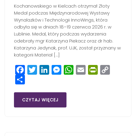
Kochanowskiego w Kielcach otrzymał Złoty
Medal podczas Międzynarodowej Wystawy
Wynalazków i Technologii InnoWings, która
odbyła się w dniach 18–19 czerwca 2026 r. w
Lublinie. Medal, który podczas wydarzenia
odebrały mgr Katarzyna Piekacz oraz dr hab.
Katarzyna Jedynak, prof. UJK, został przyznany w
kategorii Material […]
Facebook
Twitter
LinkedIn
Messenger
WhatsApp
Email
PrintFri
Copy
Share
Link
CZYTAJ WIĘCEJ