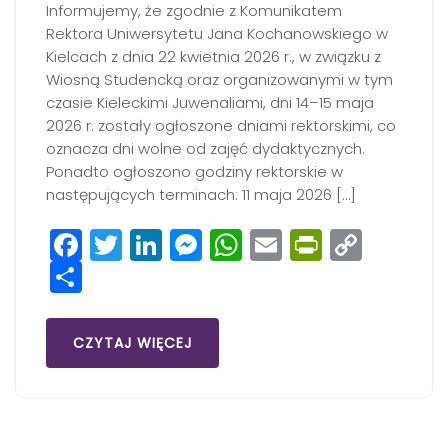
Informujemy, że zgodnie z Komunikatem
Rektora Uniwersytetu Jana Kochanowskiego w
Kielcach z dnia 22 kwietnia 2026 r., w związku z
Wiosną Studencką oraz organizowanymi w tym
czasie Kieleckimi Juwenaliami, dni 14–15 maja
2026 r. zostały ogłoszone dniami rektorskimi, co
oznacza dni wolne od zajęć dydaktycznych.
Ponadto ogłoszono godziny rektorskie w
następujących terminach: 11 maja 2026 […]
Facebook
Twitter
LinkedIn
Messenger
WhatsApp
Email
PrintFri
Copy
Share
Link
CZYTAJ WIĘCEJ