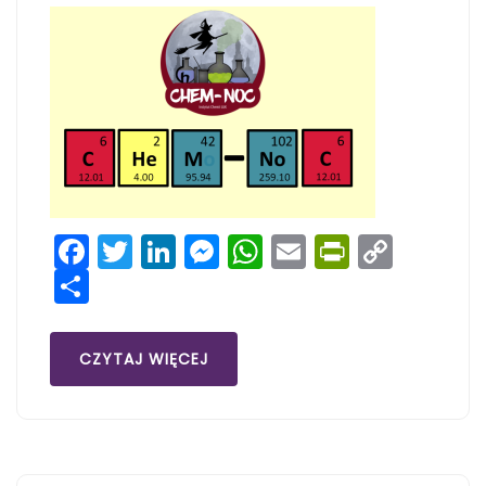
Facebook
Twitter
LinkedIn
Messenger
WhatsApp
Email
PrintFri
Copy
Share
Link
CZYTAJ WIĘCEJ