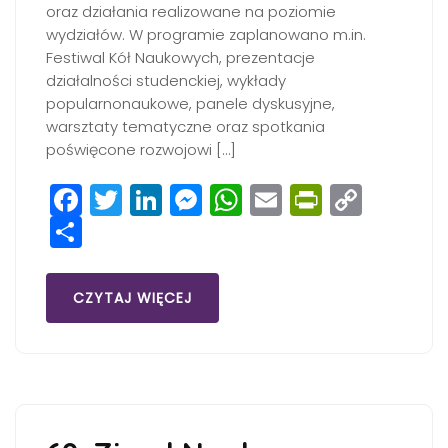
oraz działania realizowane na poziomie
wydziałów. W programie zaplanowano m.in.
Festiwal Kół Naukowych, prezentacje
działalności studenckiej, wykłady
popularnonaukowe, panele dyskusyjne,
warsztaty tematyczne oraz spotkania
poświęcone rozwojowi […]
Facebook
Twitter
LinkedIn
Messenger
WhatsApp
Email
PrintFri
Copy
Share
Link
CZYTAJ WIĘCEJ