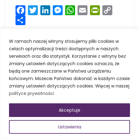
Facebook
Twitter
LinkedIn
Messenger
WhatsApp
Email
PrintFri
Copy
Share
Link
CZYTAJ WIĘCEJ
W ramach naszej witryny stosujemy pliki cookies w
celach optymalizacji treści dostępnych w naszych
serwisach oraz dla statystyk. Korzystanie z witryny bez
zmiany ustawień dotyczących cookies oznacza, że
będą one zamieszczane w Państwa urządzeniu
końcowym. Możecie Państwo dokonać w każdym czasie
zmiany ustawień dotyczących cookies. Więcej w naszej
Sukces w konkursie
polityce prywatności
„Świętokrzyski
Racjonalizator”
Akceptuje
Ustawienia
8 kwietnia 2026