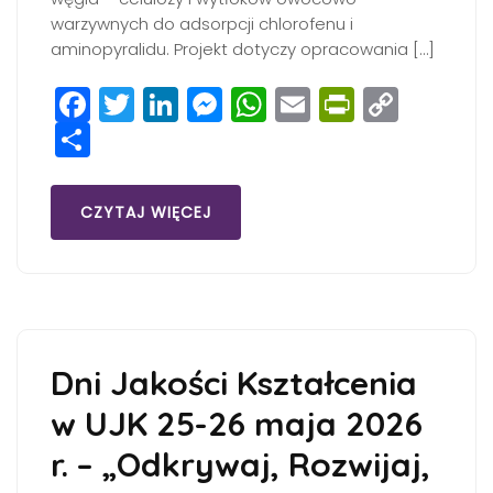
warzywnych do adsorpcji chlorofenu i
aminopyralidu. Projekt dotyczy opracowania […]
Facebook
Twitter
LinkedIn
Messenger
WhatsApp
Email
PrintFri
Copy
Share
Link
CZYTAJ WIĘCEJ
Dni Jakości Kształcenia
w UJK 25-26 maja 2026
r. – „Odkrywaj, Rozwijaj,