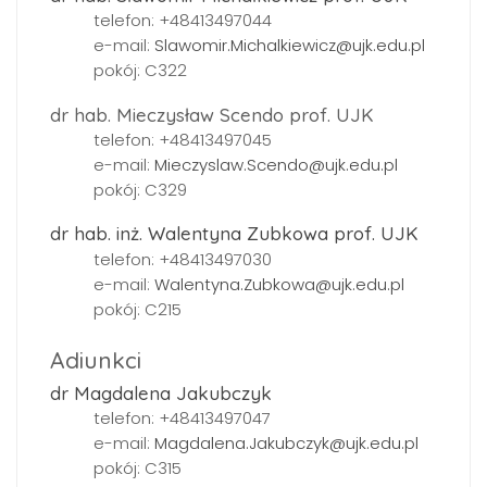
telefon: +48413497044
e-mail:
Slawomir.Michalkiewicz@ujk.edu.pl
pokój: C322
dr hab. Mieczysław Scendo prof. UJK
telefon: +48413497045
e-mail:
Mieczyslaw.Scendo@ujk.edu.pl
pokój: C329
dr hab. inż. Walentyna Zubkowa prof. UJK
telefon: +48413497030
e-mail:
Walentyna.Zubkowa@ujk.edu.pl
pokój: C215
Adiunkci
dr Magdalena Jakubczyk
telefon: +48413497047
e-mail:
Magdalena.Jakubczyk@ujk.edu.pl
pokój: C315