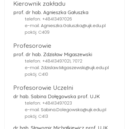
Kierownik zakładu
prof. dr hab. Agnieszka Gałuszka
telefon: +48413497026
e-mail:
Agnieszka.Galuszka@ujk.edu.pl
pokój: C409
Profesorowie
prof. dr hab. Zdzisław Migaszewski
telefon: +48413497021, 7072
e-mail:
Zdzislaw.Migaszewski@ujk.edu.pl
pokój: C410
Profesorowie Uczelni
dr hab. Sabina Dołęgowska prof. UJK
telefon: +48413497023
e-mail:
Sabina.Dolegowska@ujk.edu.pl
pokój: C413
dr hab. Sławomir Michałkiewicz prof. UJK