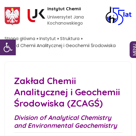
Instytut Chemii
Uniwersytet Jana
Kochanowskiego
Otwórz pasek narzędzi
Strona główna
»
Instytut
»
Struktura
»
Zakład Chemii Analitycznej i Geochemii Środowiska
MEN
Zakład Chemii
Analitycznej i Geochemii
Środowiska (ZCAGŚ)
Division of Analytical Chemistry
and Environmental Geochemistry