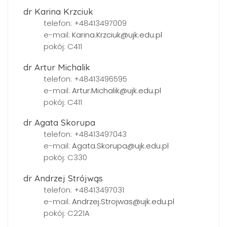
dr Karina Krzciuk
telefon: +48413497009
e-mail:
Karina.Krzciuk@ujk.edu.pl
pokój: C411
dr Artur Michalik
telefon: +48413496595
e-mail:
Artur.Michalik@ujk.edu.pl
pokój: C411
dr Agata Skorupa
telefon: +48413497043
e-mail:
Agata.Skorupa@ujk.edu.pl
pokój: C330
dr Andrzej Strójwąs
telefon: +48413497031
e-mail:
Andrzej.Strojwas@ujk.edu.pl
pokój: C221A