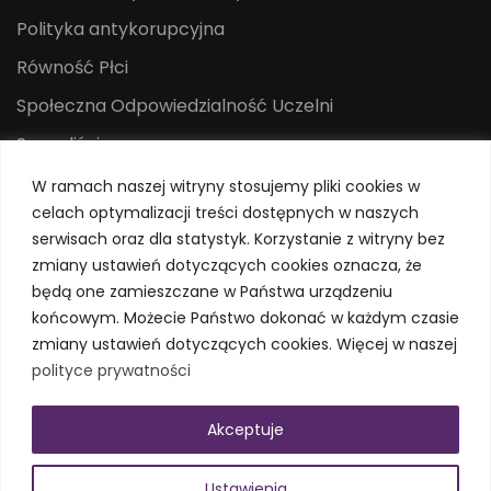
Polityka antykorupcyjna
Równość Płci
Społeczna Odpowiedzialność Uczelni
Sygnaliści
Centrum Mediów i Promocji
W ramach naszej witryny stosujemy pliki cookies w
celach optymalizacji treści dostępnych w naszych
System Identyfikacji Wizualnej
serwisach oraz dla statystyk. Korzystanie z witryny bez
Polityka prywatności
zmiany ustawień dotyczących cookies oznacza, że
będą one zamieszczane w Państwa urządzeniu
końcowym. Możecie Państwo dokonać w każdym czasie
zmiany ustawień dotyczących cookies. Więcej w naszej
polityce prywatności
Akceptuje
© Uniwersytet Jana Kochanowskiego w Kielcach
Ustawienia