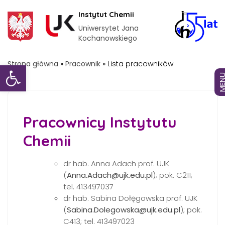
Instytut Chemii
Uniwersytet Jana
Kochanowskiego
Otwórz pasek narzędzi
Strona główna
»
Pracownik
»
Lista pracowników
MEN
Pracownicy Instytutu
Chemii
dr hab. Anna Adach prof. UJK
(
Anna.Adach@ujk.edu.pl
); pok. C211;
tel. 413497037
dr hab. Sabina Dołęgowska prof. UJK
(
Sabina.Dolegowska@ujk.edu.pl
); pok.
C413; tel. 413497023