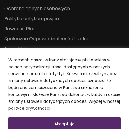
Ochrona danych osobowych
Polityka antykorupcyjna
Równość Płci
Społeczna Odpowiedzialność Uczelni
Sygnaliści
Centrum Mediów i Promocji
W ramach naszej witryny stosujemy pliki cookies w
celach optymalizacji treści dostępnych w naszych
System Identyfikacji Wizualnej
serwisach oraz dla statystyk. Korzystanie z witryny bez
Polityka prywatności
zmiany ustawień dotyczących cookies oznacza, że
będą one zamieszczane w Państwa urządzeniu
końcowym. Możecie Państwo dokonać w każdym czasie
zmiany ustawień dotyczących cookies. Więcej w naszej
polityce prywatności
Akceptuje