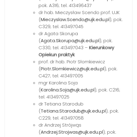
pok. A316; tel. 413496437
dr hab. Mieczysław Scendo prof. UJK
(
Mieczyslaw.Scendo@ujk.edu.pl
); pok.
C329; tel. 413497045
dr Agata Skorupa
(
Agata.Skorupa@ujk.edu.pl
); pok.
C330; tel. 413497043 –
Kierunkowy
Opiekun praktyk
prof. dr hab. Piotr Słomkiewicz
(
Piotr.Slomkiewicz@ujk.edu.pl
); pok.
C427; tel: 413497005
mgr Karolina Soja
(
Karolina.Soja@ujk.edu.pl
); pok. C216;
tel: 413497025
dr Tetiana Starodub
(
Tetiana.Starodub@ujk.edu.pl
); pok.
C229; tel. 413497058
dr Andrzej Strójwąs
(
Andrzej.Strojwas@ujk.edu.pl
); pok.