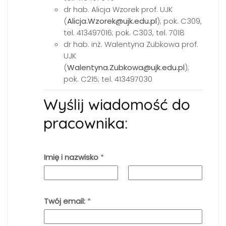
dr hab. Alicja Wzorek prof. UJK
(
Alicja.Wzorek@ujk.edu.pl
); pok. C309,
tel. 413497016; pok. C303, tel. 7018
dr hab. inż. Walentyna Zubkowa prof.
UJK
(
Walentyna.Zubkowa@ujk.edu.pl
);
pok. C215; tel. 413497030
Wyślij wiadomość do
pracownika:
Imię i nazwisko
*
Pierwszy
Ostatni
Twój email:
*