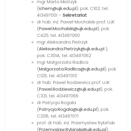
mgr Marta Mistrzyk
(
ichem@ujk.edu.pl
); pok. C102; tel.
413497001 –
Sekretariat
dr hab. inż. Paweł Mochalski prof. UJK
(
Pawel.Mochalski@ujk.edu.pl
); pok.
C420; tel. 413497060
mgr Aleksandra Pietrzyk
(
Aleksandra.Pietrzyk@ujk.edu.pl
);
pok. C301A; tel. 413497052
mgr Małgorzata Radlica
(
Malgorzata.Radlica@ujk.edu.pl
); pok.
C126; tel. 413497013
dr hab. Paweł Rodziewicz prof. UJK
(
Pawel.Rodziewicz@ujk.edu.pl
); pok.
C331; tel. 413497066
dr Patrycja Rogala
(
Patrycja.Rogala@ujk.edu.pl
); pok.
C208; tel. 413497071
prof. dr hab. inż. Przemysław Rybiński
(
Przemyslaw.Rybinski@ujk.edu.pl
);