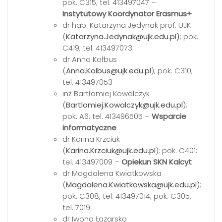
pok. C315; tel. 413497047 –
Instytutowy Koordynator Erasmus+
dr hab. Katarzyna Jedynak prof. UJK
(
Katarzyna.Jedynak@ujk.edu.pl)
; pok.
C419; tel. 413497073
dr Anna Kołbus
(
Anna.Kolbus@ujk.edu.pl
); pok. C310;
tel. 413497053
inż Bartłomiej Kowalczyk
(
Bartlomiej.Kowalczyk@ujk.edu.pl
);
pok. A6; tel. 413496505 –
Wsparcie
informatyczne
dr Karina Krzciuk
(
Karina.Krzciuk@ujk.edu.pl
); pok. C401;
tel. 413497009 –
Opiekun SKN Kalcyt
dr Magdalena Kwiatkowska
(
Magdalena.Kwiatkowska@ujk.edu.pl
);
pok. C308, tel. 413497014; pok. C305,
tel. 7019
dr Iwona Łazarska