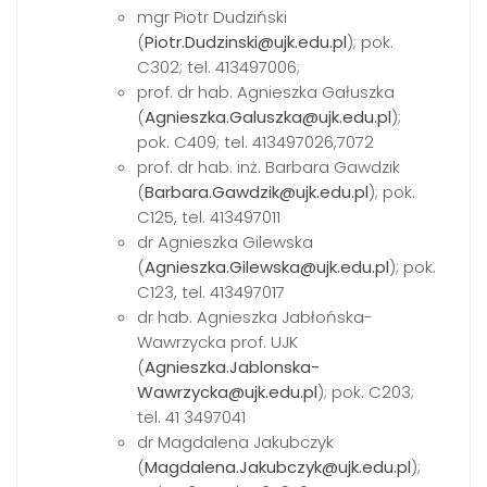
mgr Piotr Dudziński
(
Piotr.Dudzinski@ujk.edu.pl
); pok.
C302; tel. 413497006;
prof. dr hab. Agnieszka Gałuszka
(
Agnieszka.Galuszka@ujk.edu.pl
);
pok. C409; tel. 413497026,7072
prof. dr hab. inż. Barbara Gawdzik
(
Barbara.Gawdzik@ujk.edu.pl
); pok.
C125, tel. 413497011
dr Agnieszka Gilewska
(
Agnieszka.Gilewska@ujk.edu.pl
); pok.
C123, tel. 413497017
dr hab. Agnieszka Jabłońska-
Wawrzycka prof. UJK
(
Agnieszka.Jablonska-
Wawrzycka@ujk.edu.pl
); pok. C203;
tel. 41 3497041
dr Magdalena Jakubczyk
(
Magdalena.Jakubczyk@ujk.edu.pl
);