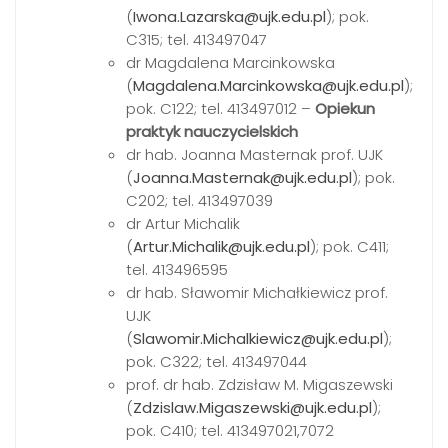
(
Iwona.Lazarska@ujk.edu.pl
); pok.
C315; tel. 413497047
dr Magdalena Marcinkowska
(
Magdalena.Marcinkowska@ujk.edu.pl
);
pok. C122; tel. 413497012 –
Opiekun
praktyk nauczycielskich
dr hab. Joanna Masternak prof. UJK
(
Joanna.Masternak@ujk.edu.pl
); pok.
C202; tel. 413497039
dr Artur Michalik
(
Artur.Michalik@ujk.edu.pl
); pok. C411;
tel. 413496595
dr hab. Sławomir Michałkiewicz prof.
UJK
(
Slawomir.Michalkiewicz@ujk.edu.pl
);
pok. C322; tel. 413497044
prof. dr hab. Zdzisław M. Migaszewski
(
Zdzislaw.Migaszewski@ujk.edu.pl
);
pok. C410; tel. 413497021,7072