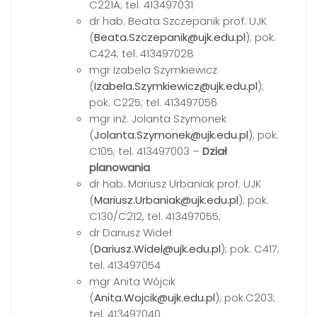
C221A; tel. 413497031
dr hab. Beata Szczepanik prof. UJK
(
Beata.Szczepanik@ujk.edu.pl
); pok.
C424; tel. 413497028
mgr Izabela Szymkiewicz
(
Izabela.Szymkiewicz@ujk.edu.pl
);
pok. C225; tel. 413497056
mgr inż. Jolanta Szymonek
(
Jolanta.Szymonek@ujk.edu.pl
); pok.
C105; tel. 413497003 –
Dział
planowania
dr hab. Mariusz Urbaniak prof. UJK
(
Mariusz.Urbaniak@ujk.edu.pl
); pok.
C130/C212, tel. 413497055;
dr Dariusz Wideł
(
Dariusz.Widel@ujk.edu.pl
); pok. C417;
tel. 413497054
mgr Anita Wójcik
(
Anita.Wojcik@ujk.edu.pl
); pok.C203;
tel. 413497040