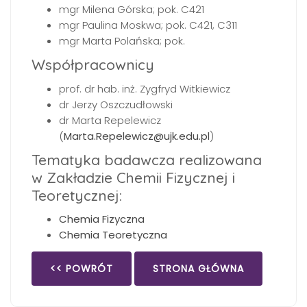
mgr Milena Górska; pok. C421
mgr Paulina Moskwa; pok. C421, C311
mgr Marta Polańska; pok.
Współpracownicy
prof. dr hab. inż. Zygfryd Witkiewicz
dr Jerzy Oszczudłowski
dr Marta Repelewicz
(
Marta.Repelewicz@ujk.edu.pl
)
Tematyka badawcza realizowana
w Zakładzie Chemii Fizycznej i
Teoretycznej:
Chemia Fizyczna
Chemia Teoretyczna
<< POWRÓT
STRONA GŁÓWNA