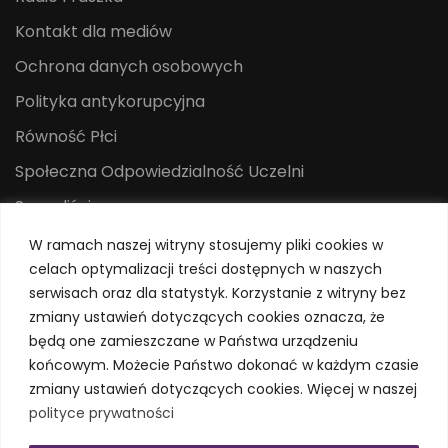
Kontakt dla mediów
Ochrona danych osobowych
Polityka antykorupcyjna
Równość Płci
Społeczna Odpowiedzialność Uczelni
Sygnaliści
Centrum Mediów i Promocji
W ramach naszej witryny stosujemy pliki cookies w
celach optymalizacji treści dostępnych w naszych
System Identyfikacji Wizualnej
serwisach oraz dla statystyk. Korzystanie z witryny bez
Polityka prywatności
zmiany ustawień dotyczących cookies oznacza, że
będą one zamieszczane w Państwa urządzeniu
końcowym. Możecie Państwo dokonać w każdym czasie
zmiany ustawień dotyczących cookies. Więcej w naszej
polityce prywatności