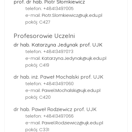
prof. dr hab. Piotr Słomkiewicz
telefon: +48413497005
e-mail:
Piotr.Slomkiewicz@ujk.edu.pl
pokój: C427
Profesorowie Uczelni
dr hab. Katarzyna Jedynak prof. UJK
telefon: +48413497073
e-mail:
Katarzyna.Jedynak@ujk.edu.pl
pokój: C419
dr hab. inż. Paweł Mochalski prof. UJK
telefon: +48413497060
e-mail:
Pawel.Mochalski@ujk.edu.pl
pokój: C420
dr hab. Paweł Rodziewicz prof. UJK
telefon: +48413497066
e-mail:
Pawel.Rodziewicz@ujk.edu.pl
pokój: C331