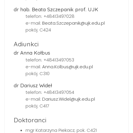
dr hab. Beata Szczepanik prof. UJK
telefon: +48413497028
e-mail:
Beata.Szczepanik@ujk.edu.pl
pokój: C424
Adiunkci
dr Anna Kołbus
telefon: +48413497053
e-mail:
Anna.Kolbus@ujk.edu.pl
pokój: C310
dr Dariusz Wideł
telefon: +48413497054
e-mail:
Dariusz.Widel@ujk.edu.pl
pokój: C417
Doktoranci
mgr Katarzyna Piekacz; pok. C421