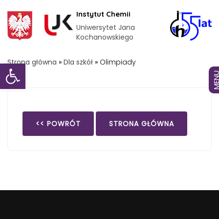
Instytut Chemii
Uniwersytet Jana
Kochanowskiego
Otwórz pasek narzędzi
Strona główna
»
Dla szkół
»
Olimpiady
MEN
<< POWRÓT
STRONA GŁÓWNA