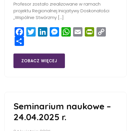
Profesor zostało zrealizowane w ramach
projektu Regionalnej Inicjatywy Doskonałości
„Wspólnie Stwórzmy […]
Facebook
Twitter
LinkedIn
Messenger
WhatsApp
Email
PrintFri
Copy
Share
Link
ZOBACZ WIĘCEJ
Seminarium naukowe –
24.04.2025 r.