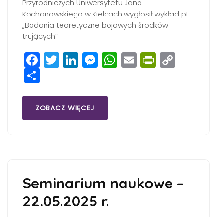
Przyrodniczych Uniwersytetu Jana
Kochanowskiego w Kielcach wygłosił wykład pt.:
„Badania teoretyczne bojowych środków
trujących”
Facebook
Twitter
LinkedIn
Messenger
WhatsApp
Email
PrintFri
Copy
Share
Link
ZOBACZ WIĘCEJ
Seminarium naukowe –
22.05.2025 r.