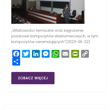
„Właściwości termiczne oraz zagrożenie
pożarowe kompozytów elastomerowych, w tym
kompozytów ceramizujących”(2023-06-22)
Facebook
Twitter
LinkedIn
Messenger
WhatsApp
Email
PrintFri
Copy
Share
Link
ZOBACZ WIĘCEJ