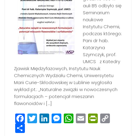
auli B5 odbyło się
Seminarium
naukowe
Instytutu Chemii,
podczas którego:
Pani dr hab.
Katarzyna
Szymczyk, prof.
UMCS z Katedry
Zjawisk Międzyfazowych, Instytutu Nauk
Chemicznych Wydziału Chemii, Uniwersytetu
Marii Curie-Skłodowskiej w Lublinie wygłosiła
wykład pt.: „Naturalne związki w nowoczesnych
formulacjach – potencjał mieszanin
flawonoidów i […]
Facebook
Twitter
LinkedIn
Messenger
WhatsApp
Email
PrintFri
Copy
Share
Link