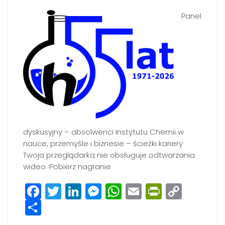
Panel
dyskusyjny – absolwenci Instytutu Chemii w
nauce, przemyśle i biznesie – ścieżki kariery
Twoja przeglądarka nie obsługuje odtwarzania
wideo. Pobierz nagranie
Facebook
Twitter
LinkedIn
Messenger
WhatsApp
Email
PrintFri
Copy
Share
Link