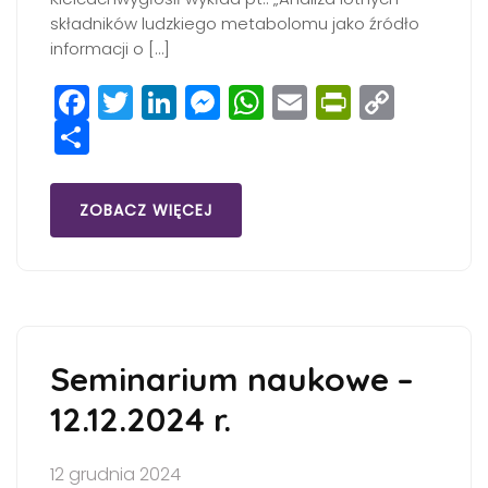
składników ludzkiego metabolomu jako źródło
informacji o […]
Facebook
Twitter
LinkedIn
Messenger
WhatsApp
Email
PrintFri
Copy
Share
Link
ZOBACZ WIĘCEJ
Seminarium naukowe –
12.12.2024 r.
12 grudnia 2024