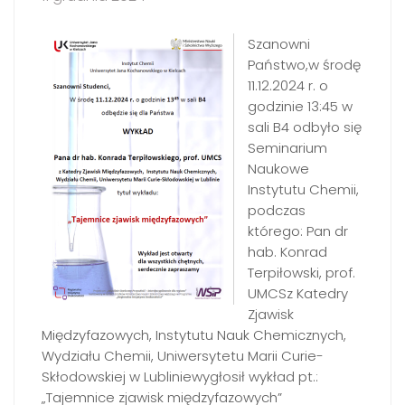
Szanowni
Państwo,w środę
11.12.2024 r. o
godzinie 13:45 w
sali B4 odbyło się
Seminarium
Naukowe
Instytutu Chemii,
podczas
którego: Pan dr
hab. Konrad
Terpiłowski, prof.
UMCSz Katedry
Zjawisk
Międzyfazowych, Instytutu Nauk Chemicznych,
Wydziału Chemii, Uniwersytetu Marii Curie-
Skłodowskiej w Lubliniewygłosił wykład pt.:
„Tajemnice zjawisk międzyfazowych”