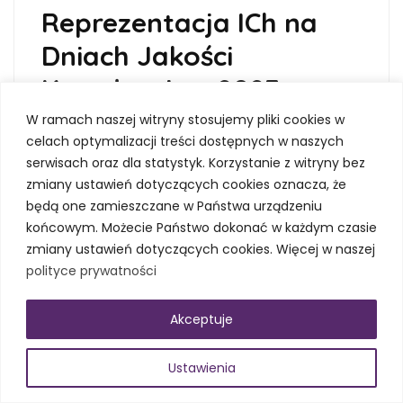
Reprezentacja ICh na
Dniach Jakości
Kształcenia – 2023
W ramach naszej witryny stosujemy pliki cookies w
29 kwietnia 2023
celach optymalizacji treści dostępnych w naszych
serwisach oraz dla statystyk. Korzystanie z witryny bez
Dni
zmiany ustawień dotyczących cookies oznacza, że
będą one zamieszczane w Państwa urządzeniu
końcowym. Możecie Państwo dokonać w każdym czasie
zmiany ustawień dotyczących cookies. Więcej w naszej
polityce prywatności
Akceptuje
Ustawienia
Jakości Kształcenia Czy jest coś lepszego niż dni