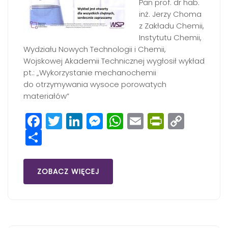
Pan prof. dr hab.
inż. Jerzy Choma
z Zakładu Chemii,
Instytutu Chemii,
Wydziału Nowych Technologii i Chemii,
Wojskowej Akademii Technicznej wygłosił wykład
pt.: „Wykorzystanie mechanochemii
do otrzymywania wysoce porowatych
materiałów”
Facebook
Twitter
LinkedIn
Messenger
WhatsApp
Email
PrintFri
Copy
Share
Link
ZOBACZ WIĘCEJ