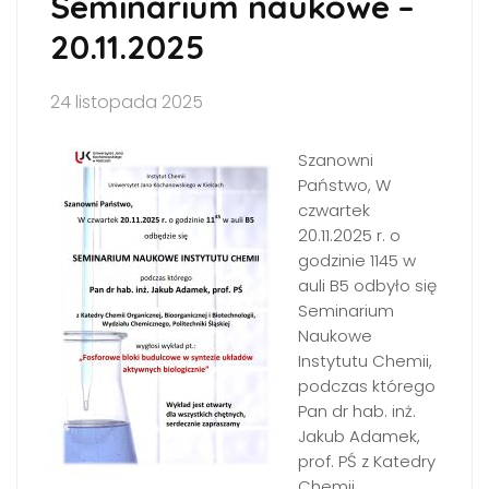
Seminarium naukowe –
20.11.2025
24 listopada 2025
Szanowni
Państwo, W
czwartek
20.11.2025 r. o
godzinie 1145 w
auli B5 odbyło się
Seminarium
Naukowe
Instytutu Chemii,
podczas którego
Pan dr hab. inż.
Jakub Adamek,
prof. PŚ z Katedry
Chemii