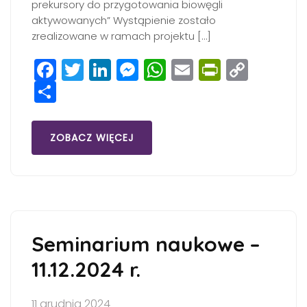
prekursory do przygotowania biowęgli
aktywowanych” Wystąpienie zostało
zrealizowane w ramach projektu […]
Facebook
Twitter
LinkedIn
Messenger
WhatsApp
Email
PrintFri
Copy
Share
Link
ZOBACZ WIĘCEJ
Seminarium naukowe –
11.12.2024 r.
11 grudnia 2024