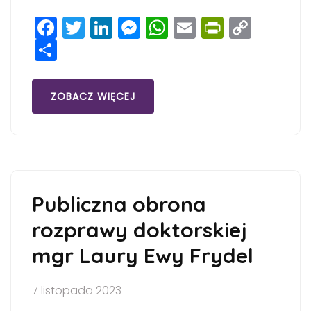
Facebook
Twitter
LinkedIn
Messenger
WhatsApp
Email
PrintFri
Copy
Share
Link
ZOBACZ WIĘCEJ
Publiczna obrona
rozprawy doktorskiej
mgr Laury Ewy Frydel
7 listopada 2023