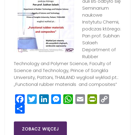
auli B5 odbyło się
Seminarium
naukowe
Instytutu Chemii,
podczas którego:
Pan prof. Subhan
Salaeh
Department of
Rubber
Technology and Polymer Science, Faculty of
Science and Technology, Prince of Songkla
University, Pattani, THAILAND wygłosił wykład pt.:
„Functional rubber materials and composites”
Facebook
Twitter
LinkedIn
Messenger
WhatsApp
Email
PrintFri
Copy
Share
Link
ZOBACZ WIĘCEJ