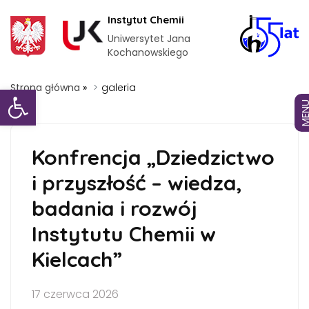
Instytut Chemii
Uniwersytet Jana
Kochanowskiego
Otwórz pasek narzędzi
Strona główna
»
galeria
MEN
Konfrencja „Dziedzictwo
i przyszłość – wiedza,
badania i rozwój
Instytutu Chemii w
Kielcach”
17 czerwca 2026