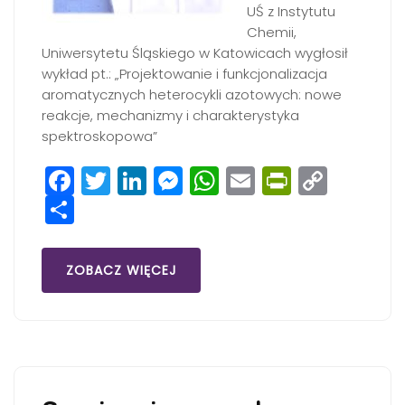
UŚ z Instytutu
Chemii,
Uniwersytetu Śląskiego w Katowicach wygłosił
wykład pt.: „Projektowanie i funkcjonalizacja
aromatycznych heterocykli azotowych: nowe
reakcje, mechanizmy i charakterystyka
spektroskopowa”
Facebook
Twitter
LinkedIn
Messenger
WhatsApp
Email
PrintFri
Copy
Share
Link
ZOBACZ WIĘCEJ