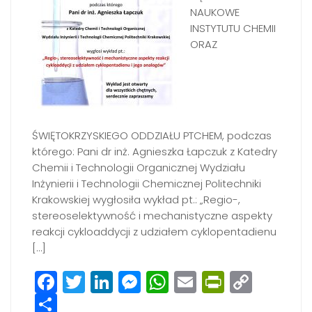
NAUKOWE
INSTYTUTU CHEMII
ORAZ
ŚWIĘTOKRZYSKIEGO ODDZIAŁU PTCHEM, podczas
którego: Pani dr inż. Agnieszka Łapczuk z Katedry
Chemii i Technologii Organicznej Wydziału
Inżynierii i Technologii Chemicznej Politechniki
Krakowskiej wygłosiła wykład pt.: „Regio-,
stereoselektywność i mechanistyczne aspekty
reakcji cykloaddycji z udziałem cyklopentadienu
[…]
Facebook
Twitter
LinkedIn
Messenger
WhatsApp
Email
PrintFri
Copy
Share
Link