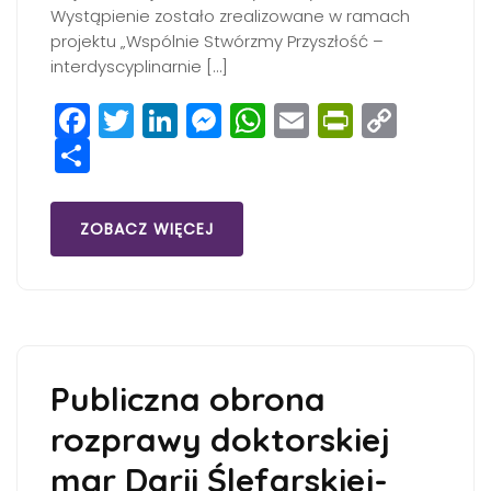
Wystąpienie zostało zrealizowane w ramach
projektu „Wspólnie Stwórzmy Przyszłość –
interdyscyplinarnie […]
Facebook
Twitter
LinkedIn
Messenger
WhatsApp
Email
PrintFri
Copy
Share
Link
ZOBACZ WIĘCEJ
Publiczna obrona
rozprawy doktorskiej
mgr Darii Ślefarskiej-