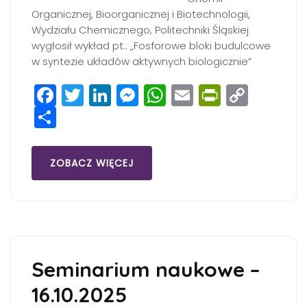
Organicznej, Bioorganicznej i Biotechnologii,
Wydziału Chemicznego, Politechniki Śląskiej
wygłosił wykład pt.: „Fosforowe bloki budulcowe
w syntezie układów aktywnych biologicznie”
Facebook
Twitter
LinkedIn
Messenger
WhatsApp
Email
PrintFri
Copy
Share
Link
ZOBACZ WIĘCEJ
Seminarium naukowe –
16.10.2025