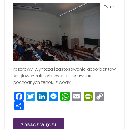
Tytuł
rozprawy: „Synteza i zastosowanie adsorbentów
węglowo-haloizytowych do usuwania
pochodnych fenolu z wody”
Facebook
Twitter
LinkedIn
Messenger
WhatsApp
Email
PrintFri
Copy
Share
Link
ZOBACZ WIĘCEJ