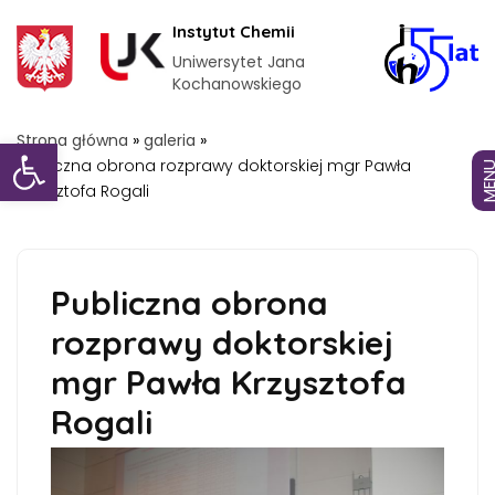
Instytut Chemii
Uniwersytet Jana
Kochanowskiego
Otwórz pasek narzędzi
Strona główna
»
galeria
»
Publiczna obrona rozprawy doktorskiej mgr Pawła
MEN
Krzysztofa Rogali
Publiczna obrona
rozprawy doktorskiej
mgr Pawła Krzysztofa
Rogali