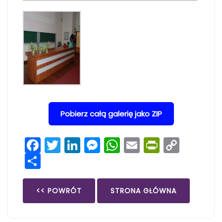
Pobierz całą galerię jako ZIP
Facebook
Twitter
LinkedIn
Messenger
WhatsApp
Email
PrintFri
Copy
Share
Link
<< POWRÓT
STRONA GŁÓWNA