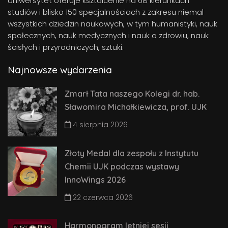
Uniwersytet oferuje ksztalcenie na 68 kierunkach
studiów i blisko 150 specjalnościach z zakresu niemal
wszystkich dziedzin naukowych, w tym humanistyki, nauk
społecznych, nauk medycznych i nauk o zdrowiu, nauk
ścisłych i przyrodniczych, sztuki.
Najnowsze wydarzenia
Zmarł Tata naszego Kolegi dr. hab.
Sławomira Michałkiewicza, prof. UJK
4 sierpnia 2026
Złoty Medal dla zespołu z Instytutu
Chemii UJK podczas wystawy
InnoWings 2026
22 czerwca 2026
Harmonogram letniej sesji