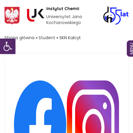
Instytut Chemii
Uniwersytet Jana
Kochanowskiego
Otwórz pasek narzędzi
Strona główna
»
Student
»
SKN Kalcyt
MEN