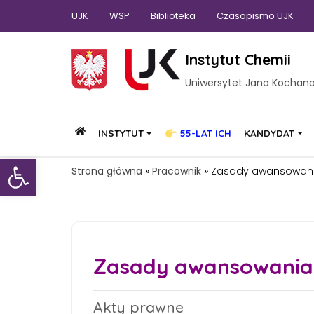
UJK
WSP
Biblioteka
Czasopismo UJK
Instytut Chemii
Uniwersytet Jana Kochan
INSTYTUT
55-LAT ICH
KANDYDAT
Otwórz pasek narzędzi
Strona główna
»
Pracownik
»
Zasady awansowani
Zasady awansowania 
Akty prawne