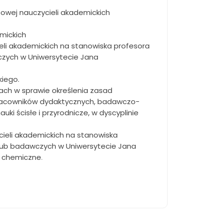
sowej nauczycieli akademickich
emickich
eli akademickich na stanowiska profesora
czych w Uniwersytecie Jana
kiego.
ach w sprawie określenia zasad
 pracowników dydaktycznych, badawczo-
i ścisłe i przyrodnicze, w dyscyplinie
ieli akademickich na stanowiska
lub badawczych w Uniwersytecie Jana
ki chemiczne
.