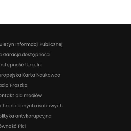
iuletyn Informacji Publicznej
eklaracja dostępności
ostępność Uczelni
uropejska Karta Naukowca
adio Fraszka
ontakt dla mediów
chrona danych osobowych
olityka antykorupcyjna
ówność Płci