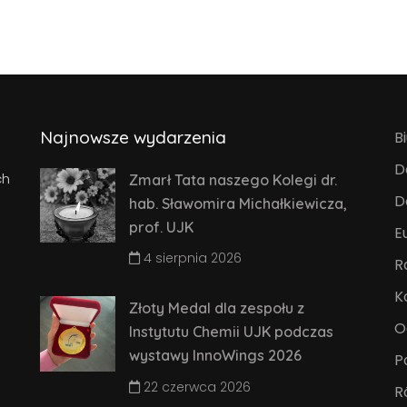
Najnowsze wydarzenia
B
D
ch
Zmarł Tata naszego Kolegi dr.
D
hab. Sławomira Michałkiewicza,
prof. UJK
E
4 sierpnia 2026
R
K
Złoty Medal dla zespołu z
O
Instytutu Chemii UJK podczas
wystawy InnoWings 2026
P
22 czerwca 2026
R