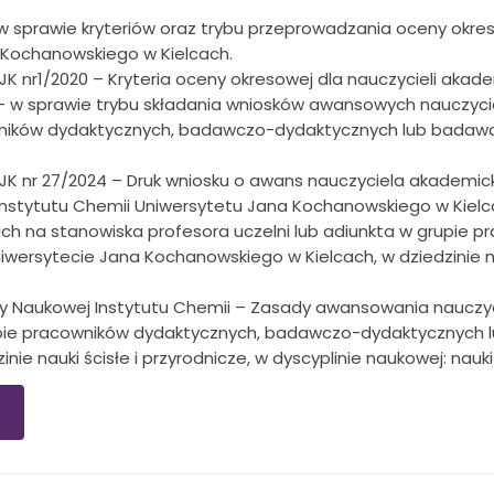
 w sprawie kryteriów oraz trybu przeprowadzania oceny okre
 Kochanowskiego w Kielcach.
JK nr1/2020 – Kryteria oceny okresowej dla nauczycieli akad
 – w sprawie trybu składania wniosków awansowych nauczyci
owników dydaktycznych, badawczo-dydaktycznych lub badaw
UJK nr 27/2024 – Druk wniosku o awans nauczyciela akademic
Instytutu Chemii Uniwersytetu Jana Kochanowskiego w Kielc
ch na stanowiska profesora uczelni lub adiunkta w grupie
ersytecie Jana Kochanowskiego w Kielcach, w dziedzinie nauk
dy Naukowej Instytutu Chemii – Zasady awansowania nauczyc
rupie pracowników dydaktycznych, badawczo-dydaktycznych 
nie nauki ścisłe i przyrodnicze, w dyscyplinie naukowej: nau