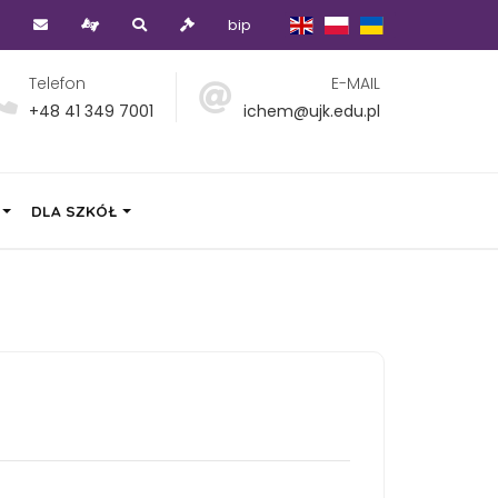
bip
Telefon
E-MAIL
+48 41 349 7001
ichem@ujk.edu.pl
DLA SZKÓŁ