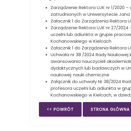
Zarządzenie Rektora UJK nr 1/2020 –
zatrudnionych w Uniwersytecie Jana
Załacznik 1 do Zarządzenia Rektora U
Zarządzenie Rektora UJK nr 27/2024
uczelni lub adiunkta w grupie prac
Kochanowskiego w Kielcach
Załacznik 1 do Zarządzenia Rektora 
Uchwała nr 38 /2024 Rady Naukowej 
awansowania nauczycieli akademicki
dydaktycznych lub badawczych w Uniw
naukowej: nauki chemiczne
Załącznik do uchwały Nr 38/2024 Ra
profesora uczelni lub adiunkta w g
Kochanowskiego w Kielcach, w dziedzi
<< POWRÓT
STRONA GŁÓWNA