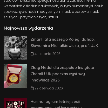
studiów i blisko 150 specjalnościach z zakresu niemal
wszystkich dziedzin naukowych, w tym humanistyki, nauk
społecznych, nauk medycznych i nauk o zdrowiu, nauk
ścisłych i przyrodniczych, sztuki.
Najnowsze wydarzenia
Zmarł Tata naszego Kolegi dr. hab.
Sławomira Michałkiewicza, prof. UJK
4 sierpnia 2026
Złoty Medal dla zespołu z Instytutu
Chemii UJK podczas wystawy
InnoWings 2026
22 czerwca 2026
Harmonogram letniej sesji
egzaminacyjnej już dostęny