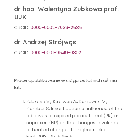
dr hab. Walentyna Zubkowa prof.
UJK
ORCID:
0000-0002-7039-2535
dr Andrzej Strójwąs
ORCID:
0000-0001-9549-0302
Prace opublikowane w ciągu ostatnich ośmiu
lat:
Zubkova V., Strojwas A., Kaniewski M.,
Ziomber S. Investigation of influence of the
additives of expired paracetamol (PR) and
naproxen (NP) on the changes in volume
of heated charge of a higher rank coal.
Fuel, 2018, 217, 605-16,