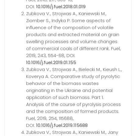
DOI:
10.1016/j.fuel.2018.01.019
Zubkova V., Strojwas A., Kaniewski M.,
Ziomber S., Indyka P. Some aspects of
influence of the composition of volatile
products and extracted material on grain
swelling processes and volume changes
of commercial coals of different rank. Fuel,
2019, 243, 554-68, DOI:
10.1016/j.fuel.2019.01.155
Zubkova V., Strojwas A., Bielecki M., Kieush L.,
Koverya A. Comparative study of pyrolytic
behavior of the biomass wastes
originating in the Ukraine and potential
application of such biomass. Part 1.
Analysis of the course of pyrolysis process
and the composition of formed products.
Fuel, 2019, 254, 115688,
DOI:
10.1016/j.fuel.2019.115688
Zubkova V., Strojwas A., Kaniewski M., Jany