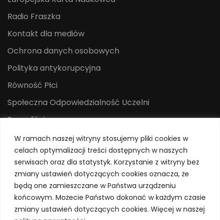
Radio Fraszka
Kontakt dla mediów
Ochrona danych osobowych
Polityka antykorupcyjna
Równość Płci
Społeczna Odpowiedzialność Uczelni
Sygnaliści
Centrum Mediów i Promocji
W ramach naszej witryny stosujemy pliki cookies w
celach optymalizacji treści dostępnych w naszych
System Identyfikacji Wizualnej
serwisach oraz dla statystyk. Korzystanie z witryny bez
Polityka prywatności
zmiany ustawień dotyczących cookies oznacza, że
będą one zamieszczane w Państwa urządzeniu
końcowym. Możecie Państwo dokonać w każdym czasie
zmiany ustawień dotyczących cookies. Więcej w naszej