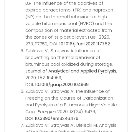
B.R. The influence of the additives of
expired paracetamol (PR) and naproxen
(NP) on the thermal behaviour of high
volatile bituminous coal (HVBC) and the
composition of material extracted from
the zones of its plastic layer. Fuel, 2020,
273, 117752, DOI:
10.1016/j.fuel.2020.117752
Zubkova V., Strojwas A. Influence of
briquetting on thermal behavior of
bituminous coal oxidized during storage.
Journal of Analytical and Applied Pyrolysis
,
2020,
152
, 104969,
DOI:
10.1016/j.jaap.2020.104969
Zubkova V., Strojwas A. The Influence of
Freezing on the Course of Carbonization
and Pyrolysis of a Bituminous High-Volatile
Coal.
Energies
2020,
13
(24), 6476,
DOI: 10.3390/en13246476
Zubkova V., Strojwas A., Bielecki M. Analysis
of the Pyrolytic Behaviour of Birch, Maple,