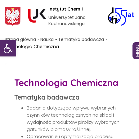
Instytut Chemii
Uniwersytet Jana
Kochanowskiego
Otwórz pasek narzędzi
Strona główna
»
Nauka
»
Tematyka badawcza
»
Technologia Chemiczna
MEN
Technologia Chemiczna
Tematyka badawcza
Badania dotyczące wpływu wybranych
czynników technologicznych na skład i
wydajność produktów pirolizy wybranych
gatunków biomasy roślinnej.
Opracowanie i optymalizacja procesu