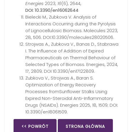
Energies
2023,
16
(6), 2644,
DOI: 10.3390/en16062644
Bielecki M., Zubkova V. Analysis of
Interactions Occurring during the Pyrolysis
of Lignocellulosic Biomass. Molecules 2023,
28, 506. DOI:10.3390/molecules28020506.
Strojwas A., Zubkova V., Banas D., Stabrawa
I. The Influence of Addition of Expired
Pharmaceuticals on Thermal Behaviour of
Selected Types of Biomass. Energies, 2024,
17, 2809; DOI 10.3390/en17122809.
Zubkova V., Strojwas A., Baran S.
Optimization of Energy Recovery
Processes fromSunflower Stalks Using
Expired Non-Steroidal Anti-Inflammatory
Drugs (NSAIDs). Energies 2025, 18, 1509; DOI:
10.3390/en18061509.
<< POWRÓT
STRONA GŁÓWNA