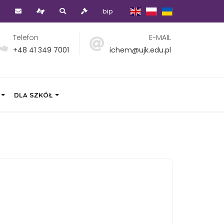
bip
Telefon
E-MAIL
+48 41 349 7001
ichem@ujk.edu.pl
DLA SZKÓŁ