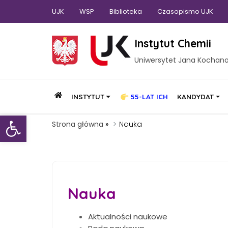
UJK
WSP
Biblioteka
Czasopismo UJK
Instytut Chemii
Uniwersytet Jana Kochan
INSTYTUT
55-LAT ICH
KANDYDAT
Otwórz pasek narzędzi
Strona główna
»
Nauka
Nauka
Aktualności naukowe