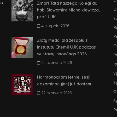
D
ch
Zmarł Tata naszego Kolegi dr.
D
hab. Sławomira Michałkiewicza,
prof. UJK
E
4 sierpnia 2026
R
K
Złoty Medal dla zespołu z
O
Instytutu Chemii UJK podczas
wystawy InnoWings 2026
P
22 czerwca 2026
R
S
Harmonogram letniej sesji
S
egzaminacyjnej już dostęny
C
22 czerwca 2026
S
P