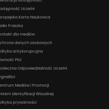
eklaracja dostępności
ostępność Uczelni
uropejska Karta Naukowca
adio Fraszka
ontakt dla mediów
chrona danych osobowych
olityka antykorupcyjna
ówność Płci
połeczna Odpowiedzialność Uczelni
ygnaliści
entrum Mediów i Promocji
ystem Identyfikacji Wizualnej
olityka prywatności