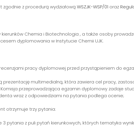
t zgodnie z procedurą wydziałową
WSZJK-WSP/01
oraz
Regul
 kierunków Chemia i Biotechnologia , a także osoby prowad
cesem dyplomowania w Instytucie Chemii UJK.
z recenzjami pracy dyplomowej przed przystąpieniem do eg
ą prezentację multimedialną, która zawiera cel pracy, zas
. Komisja przeprowadzająca egzamin dyplomowy zadaje stud
denta wraz z odpowiedziami na pytania podlega ocenie;
 otrzymuje trzy pytania:
uje 3 pytania z puli pytań kierunkowych, których tematyka wyn