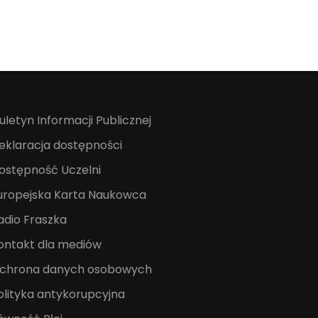
iuletyn Informacji Publicznej
eklaracja dostępności
ostępność Uczelni
uropejska Karta Naukowca
adio Fraszka
ontakt dla mediów
chrona danych osobowych
olityka antykorupcyjna