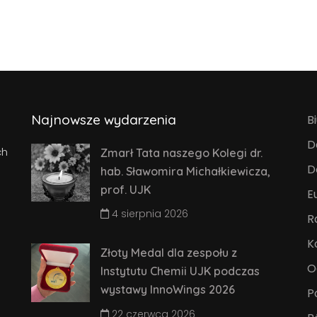
Najnowsze wydarzenia
B
D
ch
Zmarł Tata naszego Kolegi dr.
D
hab. Sławomira Michałkiewicza,
prof. UJK
E
4 sierpnia 2026
R
K
Złoty Medal dla zespołu z
O
Instytutu Chemii UJK podczas
wystawy InnoWings 2026
P
22 czerwca 2026