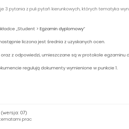
suje 3 pytania z puli pytań kierunkowych, których tematyka wy
akładce „Student >
Egzamin dyplomowy
”
następnie liczona jest średnia z uzyskanych ocen.
cy oraz z odpowiedzi, umieszczane są w protokole egzamin
okumencie regulują dokumenty wymienione w punkcie 1.
(wersja: 07)
z tematami prac