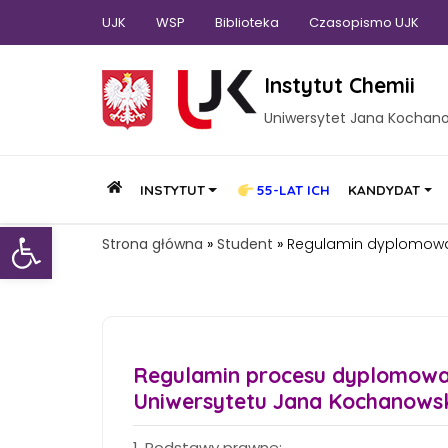
UJK
WSP
Biblioteka
Czasopismo UJK
Instytut Chemii
Uniwersytet Jana Kochan
INSTYTUT
55-LAT ICH
KANDYDAT
Otwórz pasek narzędzi
Strona główna
»
Student
»
Regulamin dyplomow
Regulamin procesu dyplomowania
Uniwersytetu Jana Kochanowski
1. Podstawy prawne: