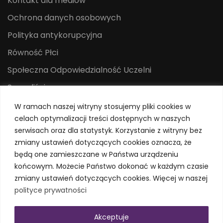
Kontakt dla mediów
Ochrona danych osobowych
Polityka antykorupcyjna
Równość Płci
Społeczna Odpowiedzialność Uczelni
Sygnaliści
Centrum Mediów i Promocji
W ramach naszej witryny stosujemy pliki cookies w
celach optymalizacji treści dostępnych w naszych
System Identyfikacji Wizualnej
serwisach oraz dla statystyk. Korzystanie z witryny bez
Polityka prywatności
zmiany ustawień dotyczących cookies oznacza, że
będą one zamieszczane w Państwa urządzeniu
końcowym. Możecie Państwo dokonać w każdym czasie
zmiany ustawień dotyczących cookies. Więcej w naszej
polityce prywatności
Akceptuje