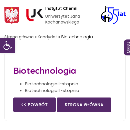
Instytut Chemii
Uniwersytet Jana
Kochanowskiego
Otwórz pasek narzędzi
Strona główna
»
Kandydat
»
Biotechnologia
MEN
Biotechnologia
Biotechnologia I-stopnia
Biotechnologia II-stopnia
<< POWRÓT
STRONA GŁÓWNA