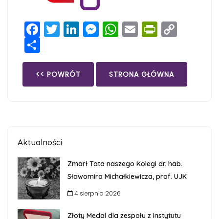
Facebook
Twitter
LinkedIn
Messenger
WhatsApp
Email
PrintFri
Copy
Share
Link
<< POWRÓT
STRONA GŁÓWNA
Aktualności
Zmarł Tata naszego Kolegi dr. hab.
Sławomira Michałkiewicza, prof. UJK
4 sierpnia 2026
Złoty Medal dla zespołu z Instytutu