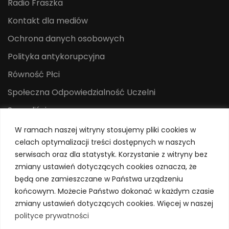
Radio Fraszka
Kontakt dla mediów
Ochrona danych osobowych
Polityka antykorupcyjna
Równość Płci
Społeczna Odpowiedzialność Uczelni
Sygnaliści
Centrum Mediów i Promocji
W ramach naszej witryny stosujemy pliki cookies w
celach optymalizacji treści dostępnych w naszych
System Identyfikacji Wizualnej
serwisach oraz dla statystyk. Korzystanie z witryny bez
Polityka prywatności
zmiany ustawień dotyczących cookies oznacza, że
będą one zamieszczane w Państwa urządzeniu
końcowym. Możecie Państwo dokonać w każdym czasie
zmiany ustawień dotyczących cookies. Więcej w naszej
polityce prywatności