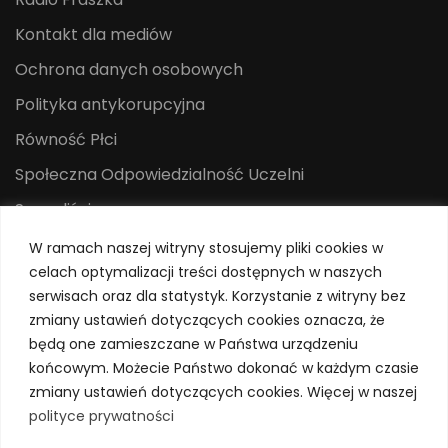
Kontakt dla mediów
Ochrona danych osobowych
Polityka antykorupcyjna
Równość Płci
Społeczna Odpowiedzialność Uczelni
Sygnaliści
Centrum Mediów i Promocji
W ramach naszej witryny stosujemy pliki cookies w
celach optymalizacji treści dostępnych w naszych
System Identyfikacji Wizualnej
serwisach oraz dla statystyk. Korzystanie z witryny bez
Polityka prywatności
zmiany ustawień dotyczących cookies oznacza, że
będą one zamieszczane w Państwa urządzeniu
końcowym. Możecie Państwo dokonać w każdym czasie
zmiany ustawień dotyczących cookies. Więcej w naszej
polityce prywatności