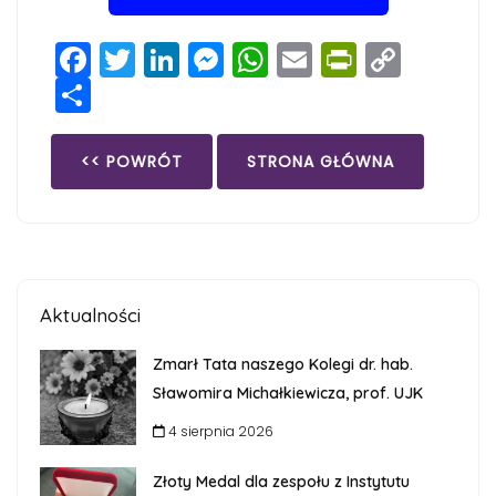
Facebook
Twitter
LinkedIn
Messenger
WhatsApp
Email
PrintFri
Copy
Share
Link
<< POWRÓT
STRONA GŁÓWNA
Aktualności
Zmarł Tata naszego Kolegi dr. hab.
Sławomira Michałkiewicza, prof. UJK
4 sierpnia 2026
Złoty Medal dla zespołu z Instytutu