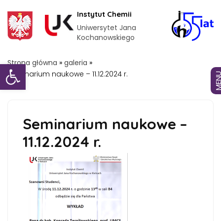
Instytut Chemii
Uniwersytet Jana
Kochanowskiego
Otwórz pasek narzędzi
Strona główna
»
galeria
»
Seminarium naukowe – 11.12.2024 r.
MEN
Seminarium naukowe –
11.12.2024 r.