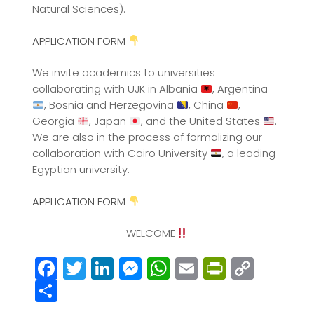
Natural Sciences).
APPLICATION FORM
We invite academics to universities
collaborating with UJK in Albania
, Argentina
, Bosnia and Herzegovina
, China
,
Georgia
, Japan
, and the United States
.
We are also in the process of formalizing our
collaboration with Cairo University
, a leading
Egyptian university.
APPLICATION FORM
WELCOME
Facebook
Twitter
LinkedIn
Messenger
WhatsApp
Email
PrintFri
Copy
Share
Link