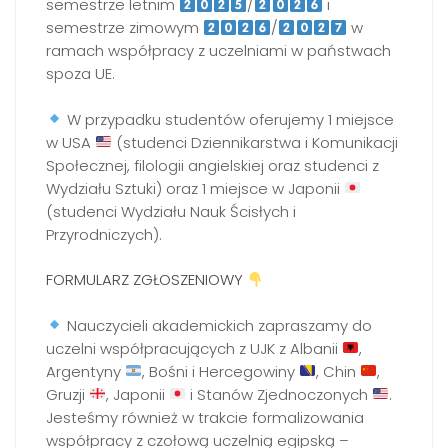
semestrze letnim
/
i
semestrze zimowym
/
w
ramach współpracy z uczelniami w państwach
spoza UE.
W przypadku studentów oferujemy 1 miejsce
w USA
(studenci Dziennikarstwa i Komunikacji
Społecznej, filologii angielskiej oraz studenci z
Wydziału Sztuki) oraz 1 miejsce w Japonii
(studenci Wydziału Nauk Ścisłych i
Przyrodniczych).
FORMULARZ ZGŁOSZENIOWY
Nauczycieli akademickich zapraszamy do
uczelni współpracujących z UJK z Albanii
,
Argentyny
, Bośni i Hercegowiny
, Chin
,
Gruzji
, Japonii
i Stanów Zjednoczonych
.
Jesteśmy również w trakcie formalizowania
współpracy z czołową uczelnią egipską –