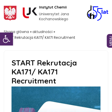
Instytut Chemii
Uniwersytet Jana
Kochanowskiego
Otwórz pasek narzędzi
Strona główna
»
aktualności
»
START Rekrutacja KA171/ KA171 Recruitment
MEN
START Rekrutacja
KA171/ KA171
Recruitment