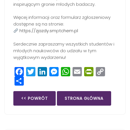
inspirującym gronie młodych badaczy.
Więcej informacji oraz formularz zgłoszeniowy
dostępne są na stronie:
https://zjazdy.sm
p
tchem.pl
Serdecznie zapraszamy wszystkich studentów i
młodych naukowców do udziału w tym
wyjątkowym wydarzeniu!
Facebook
Twitter
LinkedIn
Messenger
WhatsApp
Email
PrintFri
Copy
Share
Link
<< POWRÓT
STRONA GŁÓWNA