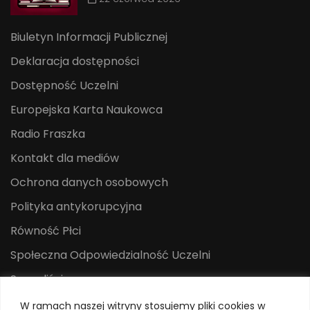
Biuletyn Informacji Publicznej
Deklaracja dostępności
Dostępność Uczelni
Europejska Karta Naukowca
Radio Fraszka
Kontakt dla mediów
Ochrona danych osobowych
Polityka antykorupcyjna
Równość Płci
Społeczna Odpowiedzialność Uczelni
Sygnaliści
Centrum Mediów i Promocji
W ramach naszej witryny stosujemy pliki cookies w