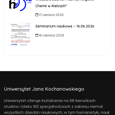
Chemii w Kielcach”
17 czerwca 2026
Seminarium naukowe – 16.06.2026
16 czerwca 2026
Uniwersytet Jana Kochanowskiego
Uniwersytet oferuje ksztalcenie na 68 kierunkach
studiów i blisko 150 specjalnościach z zakresu niemal
wszystkich dziedzin naukowych, w tym humanistyki, nauk