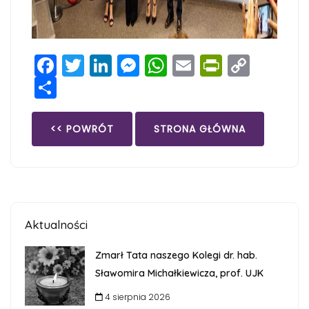
Facebook
Twitter
LinkedIn
Messenger
WhatsApp
Email
PrintFri
Copy
Share
Link
<< POWRÓT
STRONA GŁÓWNA
Aktualności
Zmarł Tata naszego Kolegi dr. hab.
Sławomira Michałkiewicza, prof. UJK
4 sierpnia 2026