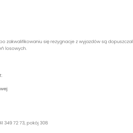
po zakwalifikowaniu się rezygnacje z wyjazdów są dopuszcza
eń losowych.
t:
owej
41 349 72 73, pokój 308