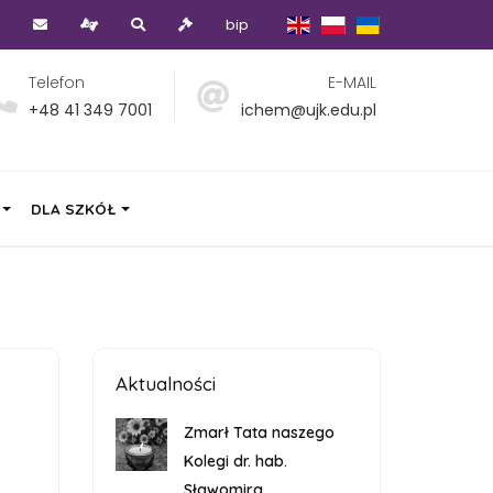
bip
Telefon
E-MAIL
+48 41 349 7001
ichem@ujk.edu.pl
DLA SZKÓŁ
Aktualności
Zmarł Tata naszego
Kolegi dr. hab.
Sławomira