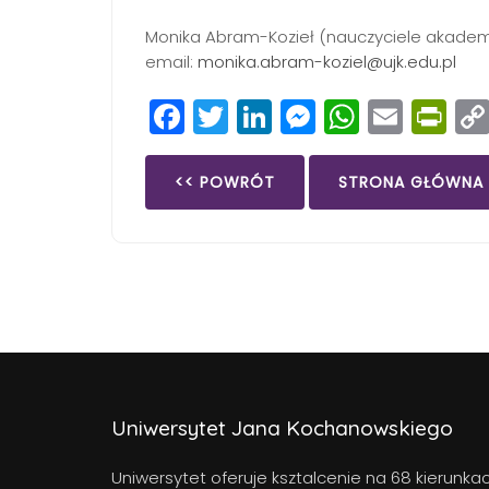
Monika Abram-Kozieł (nauczyciele akademic
email:
monika.abram-koziel@ujk.edu.pl
Facebook
Twitter
LinkedIn
Messenge
Whats
Emai
Pr
<< POWRÓT
STRONA GŁÓWNA
Uniwersytet Jana Kochanowskiego
Uniwersytet oferuje ksztalcenie na 68 kierunka