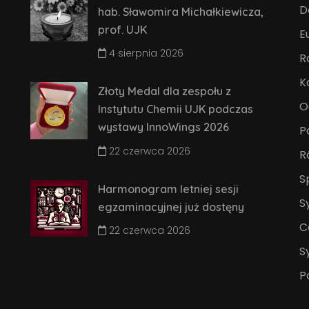
D
hab. Sławomira Michałkiewicza,
prof. UJK
E
4 sierpnia 2026
R
K
Złoty Medal dla zespołu z
O
Instytutu Chemii UJK podczas
wystawy InnoWings 2026
P
22 czerwca 2026
R
S
Harmonogram letniej sesji
S
egzaminacyjnej już dostęny
C
22 czerwca 2026
S
P