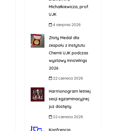
Michałkiewicza, prof.
UJK
4 sierpnia 2026
Złoty Medal dla
zespołu z Instytutu
Chemii UJK podczas
wystawy InnoWings
2026
22 czerwca 2026
Harmonogram letniej
sesji egzaminacyjnej
już dostęny
22 czerwca 2026
Konfrencja