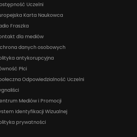
ostępność Uczelni
uropejska Karta Naukowca
adio Fraszka
ontakt dla mediów
chrona danych osobowych
olityka antykorupcyjna
ówność Płci
połeczna Odpowiedzialność Uczelni
ygnaliści
entrum Mediów i Promocji
ystem Identyfikacji Wizualnej
olityka prywatności