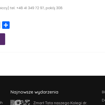
cy) tel. +48 41 349 72 97, pokój 308
r
App
l
intFriendly
Copy
Share
Link
Najnowsze wydarzenia
B
D
ch
Zmarł Tata naszego Kolegi dr.