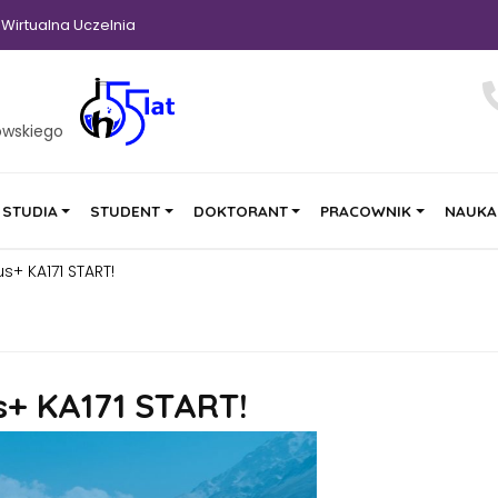
Wirtualna Uczelnia
owskiego
STUDIA
STUDENT
DOKTORANT
PRACOWNIK
NAUKA
+ KA171 START!
+ KA171 START!