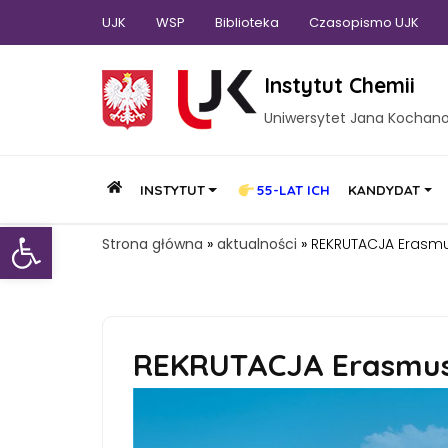
UJK
WSP
Biblioteka
Czasopismo UJK
Instytut Chemii
Uniwersytet Jana Kochan
INSTYTUT
55-LAT ICH
KANDYDAT
Otwórz pasek narzędzi
Strona główna
»
aktualności
»
REKRUTACJA Erasmus
REKRUTACJA Erasmus