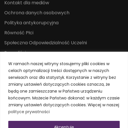
Kontakt dla mediów
Ochrona danych osobowych
Polityka antykorupcyjna
Równość Płci
Społeczna Odpowiedzialność Uczelni
Sygnaliści
Centrum Mediów i Promocji
W ramach naszej witryny stosujemy pliki cookies w
celach optymalizacji treści dostępnych w naszych
System Identyfikacji Wizualnej
serwisach oraz dla statystyk. Korzystanie z witryny bez
Polityka prywatności
zmiany ustawień dotyczących cookies oznacza, że
będą one zamieszczane w Państwa urządzeniu
końcowym. Możecie Państwo dokonać w każdym czasie
zmiany ustawień dotyczących cookies. Więcej w naszej
polityce prywatności
Akceptuje