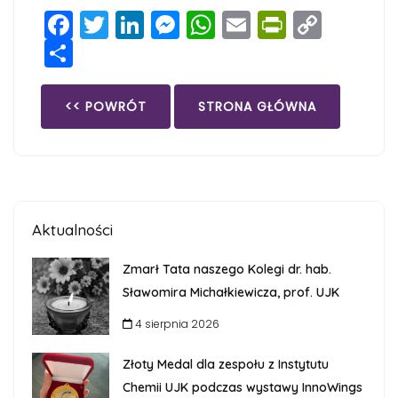
Facebook
Twitter
LinkedIn
Messenger
WhatsApp
Email
PrintFri
Copy
Share
Link
<< POWRÓT
STRONA GŁÓWNA
Aktualności
Zmarł Tata naszego Kolegi dr. hab.
Sławomira Michałkiewicza, prof. UJK
4 sierpnia 2026
Złoty Medal dla zespołu z Instytutu
Chemii UJK podczas wystawy InnoWings