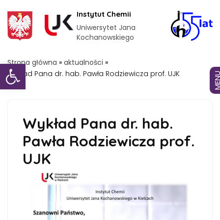
Instytut Chemii
Uniwersytet Jana
Kochanowskiego
Otwórz pasek narzędzi
Strona główna
»
aktualności
»
Wykład Pana dr. hab. Pawła Rodziewicza prof. UJK
MEN
Wykład Pana dr. hab.
Pawła Rodziewicza prof.
UJK