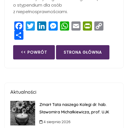
o stypendium dla osób
z niepełnosprawnościami.
Facebook
Twitter
LinkedIn
Messenger
WhatsApp
Email
PrintFri
Copy
Share
Link
<< POWRÓT
STRONA GŁÓWNA
Aktualności
Zmarł Tata naszego Kolegi dr. hab.
Sławomira Michałkiewicza, prof. UJK
4 sierpnia 2026