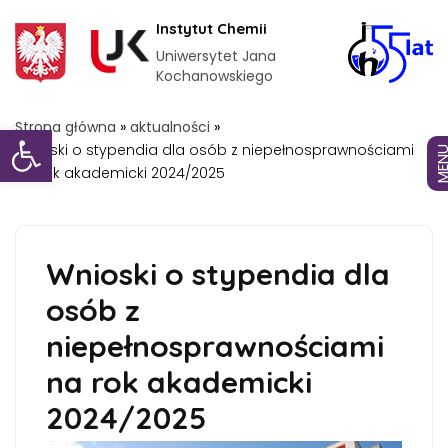
Instytut Chemii
Uniwersytet Jana
Kochanowskiego
Otwórz pasek narzędzi
Strona główna
»
aktualności
»
Wnioski o stypendia dla osób z niepełnosprawnościami
MEN
na rok akademicki 2024/2025
Wnioski o stypendia dla
osób z
niepełnosprawnościami
na rok akademicki
2024/2025