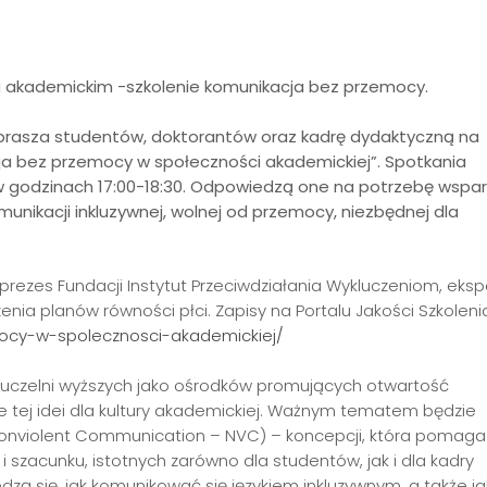
u akademickim -szkolenie komunikacja bez przemocy.
aprasza studentów, doktorantów oraz kadrę dydaktyczną na
a bez przemocy w społeczności akademickiej”. Spotkania
r. w godzinach 17:00-18:30. Odpowiedzą one na potrzebę wspar
munikacji inkluzywnej, wolnej od przemocy, niezbędnej dla
 prezes Fundacji Instytut Przeciwdziałania Wykluczeniom, eksp
enia planów równości płci. Zapisy na Portalu Jakości Szkoleni
mocy-w-spolecznosci-akademickiej/
 uczelni wyższych jako ośrodków promujących otwartość
ie tej idei dla kultury akademickiej. Ważnym tematem będzie
Nonviolent Communication – NVC) – koncepcji, która pomaga
i szacunku, istotnych zarówno dla studentów, jak i dla kadry
zą się, jak komunikować się językiem inkluzywnym, a także ja