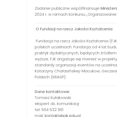
Zadanie publiczne współfinansuje
Minister
2024 r. w ramach konkursu „Organizowanie
O Fundacji na rzecz Jakości Kształcenia:
Fundacja na rzecz Jakości Kształcenia (FJ
polskich uczelniach. Fundacja od 4 lat budu
praktyk dydaktycznych, będących źródłem i
wyższe. FJK angażuje się również w projekt
standardy organizacji eventów na uczelniac
Katarzyny Chałasińskiej-Macukow, ówczesn
Polskich (KRASP).
Dane kontaktowe:
Tomasz Kułakowski
ekspert ds. komunikacji
tel. 504 532 910
mail:
kontakt@pjk.edu.pl