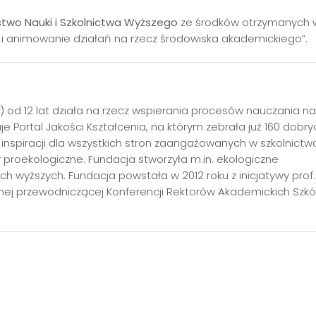
stwo Nauki i Szkolnictwa Wyższego
ze środków otrzymanych 
 i animowanie działań na rzecz środowiska akademickiego”.
K) od 12 lat działa na rzecz wspierania procesów nauczania na
je Portal Jakości Kształcenia, na którym zebrała już 160 dobry
nspiracji dla wszystkich stron zaangażowanych w szkolnictw
y proekologiczne. Fundacja stworzyła m.in. ekologiczne
h wyższych. Fundacja powstała w 2012 roku z inicjatywy prof.
ej przewodniczącej Konferencji Rektorów Akademickich Szkó