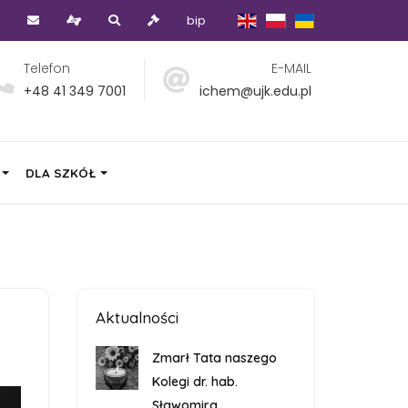
bip
Telefon
E-MAIL
+48 41 349 7001
ichem@ujk.edu.pl
DLA SZKÓŁ
Aktualności
z
Zmarł Tata naszego
Kolegi dr. hab.
Sławomira