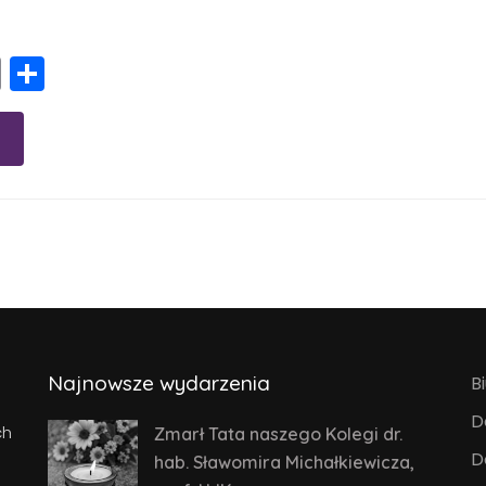
r
App
l
intFriendly
Copy
Share
Link
Najnowsze wydarzenia
B
D
ch
Zmarł Tata naszego Kolegi dr.
D
hab. Sławomira Michałkiewicza,