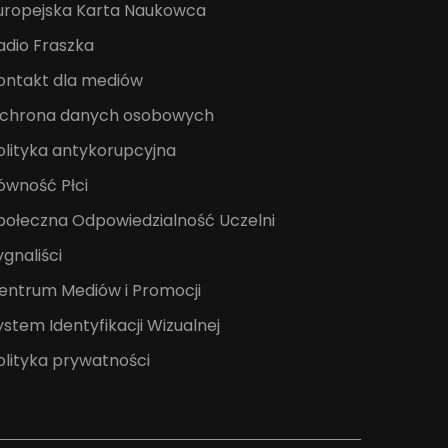
uropejska Karta Naukowca
adio Fraszka
ontakt dla mediów
chrona danych osobowych
olityka antykorupcyjna
ówność Płci
połeczna Odpowiedzialność Uczelni
ygnaliści
entrum Mediów i Promocji
ystem Identyfikacji Wizualnej
olityka prywatności