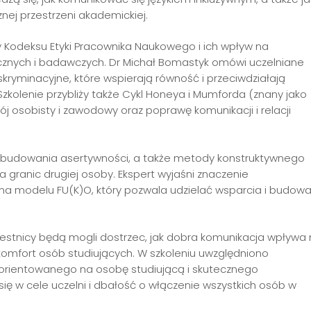
nej przestrzeni akademickiej.
 Kodeksu Etyki Pracownika Naukowego i ich wpływ na
znych i badawczych. Dr Michał Bomastyk omówi uczelniane
kryminacyjne, które wspierają równość i przeciwdziałają
zkolenie przybliży także Cykl Honeya i Mumforda (znany jako
wój osobisty i zawodowy oraz poprawę komunikacji i relacji
i budowania asertywności, a także metody konstruktywnego
 granic drugiej osoby. Ekspert wyjaśni znaczenie
j na modelu FU(K)O, który pozwala udzielać wsparcia i budow
zestnicy będą mogli dostrzec, jak dobra komunikacja wpływa
omfort osób studiujących. W szkoleniu uwzględniono
orientowanego na osobę studiującą i skutecznego
 się w cele uczelni i dbałość o włączenie wszystkich osób w