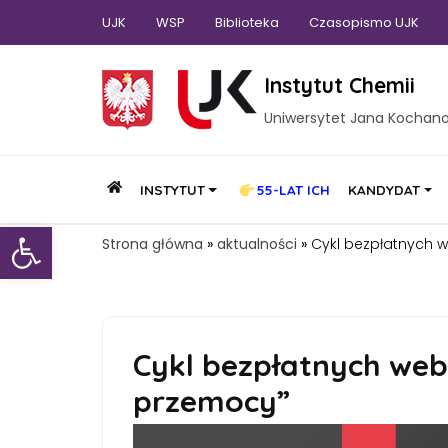
UJK
WSP
Biblioteka
Czasopismo UJK
Instytut Chemii
Uniwersytet Jana Kochan
INSTYTUT
55-LAT ICH
KANDYDAT
Otwórz pasek narzędzi
Strona główna
»
aktualności
»
Cykl bezpłatnych 
Cykl bezpłatnych web
przemocy”