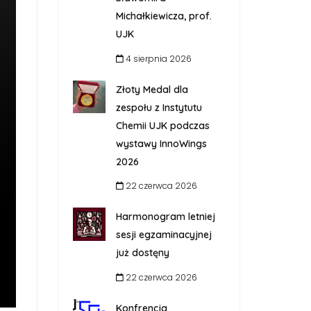
Michałkiewicza, prof.
UJK
4 sierpnia 2026
Złoty Medal dla
zespołu z Instytutu
Chemii UJK podczas
wystawy InnoWings
2026
22 czerwca 2026
Harmonogram letniej
sesji egzaminacyjnej
już dostęny
22 czerwca 2026
Konfrencja