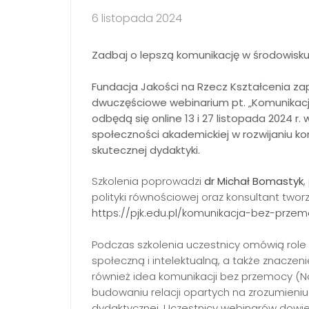
6 listopada 2024
Zadbaj o lepszą komunikację w środowisk
Fundacja Jakości na Rzecz Kształcenia z
dwuczęściowe webinarium pt. „Komunikacj
odbędą się online 13 i 27 listopada 2024 
społeczności akademickiej w rozwijaniu ko
skutecznej dydaktyki.
Szkolenia poprowadzi
dr Michał Bomastyk
,
polityki równościowej oraz konsultant tworz
https://pjk.edu.pl/komunikacja-bez-prze
Podczas szkolenia uczestnicy omówią role
społeczną i intelektualną, a także znaczen
również idea komunikacji bez przemocy (
budowaniu relacji opartych na zrozumieniu 
dydaktycznej. Uczestnicy webinarów dowied