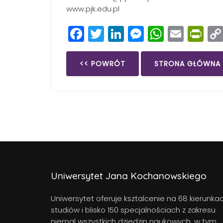
www.pjk.edu.pl
Facebook
Twitter
LinkedIn
Messenge
Whats
Emai
Pr
<< POWRÓT
STRONA GŁÓWNA
Uniwersytet Jana Kochanowskiego
Uniwersytet oferuje ksztalcenie na 68 kierunka
studiów i blisko 150 specjalnościach z zakresu
niemal wszystkich dziedzin naukowych, w tym