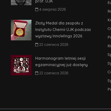
prof. UJK
E
4 sierpnia 2026
R
K
Złoty Medal dla zespołu z
O
Instytutu Chemii UJK podczas
wystawy InnoWings 2026
P
22 czerwca 2026
R
S
Harmonogram letniej sesji
S
egzaminacyjnej już dostęny
C
22 czerwca 2026
S
P