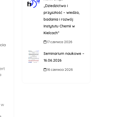
„Dziedzictwo i
przyszłość – wiedza,
badania i rozwój
Instytutu Chemii w
Kielcach”
17 czerwca 2026
cia
Seminarium naukowe –
16.06.2026
ert
16 czerwca 2026
a
 w
k