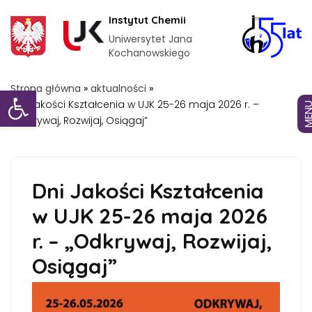
Instytut Chemii
Uniwersytet Jana
Kochanowskiego
Otwórz pasek narzędzi
Strona główna
»
aktualności
»
Dni Jakości Kształcenia w UJK 25-26 maja 2026 r. –
MEN
„Odkrywaj, Rozwijaj, Osiągaj”
Dni Jakości Kształcenia
w UJK 25-26 maja 2026
r. – „Odkrywaj, Rozwijaj,
Osiągaj”