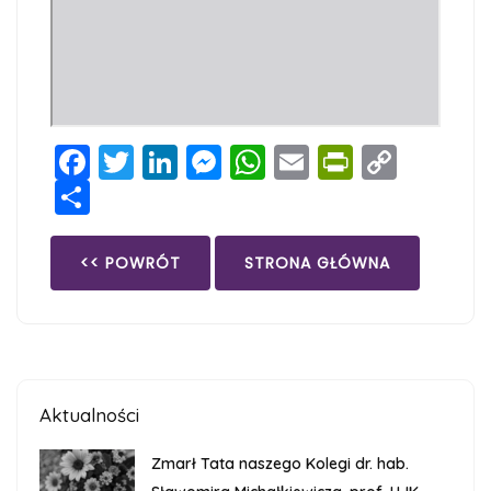
Facebook
Twitter
LinkedIn
Messenger
WhatsApp
Email
PrintFri
Copy
Share
Link
<< POWRÓT
STRONA GŁÓWNA
Aktualności
Zmarł Tata naszego Kolegi dr. hab.