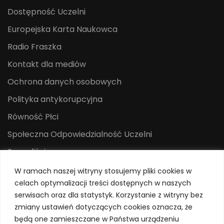
Dostępność Uczelni
Europejska Karta Naukowca
Radio Fraszka
Kontakt dla mediów
Ochrona danych osobowych
Polityka antykorupcyjna
Równość Płci
Społeczna Odpowiedzialność Uczelni
Sygnaliści
Centrum Mediów i Promocji
W ramach naszej witryny stosujemy pliki cookies w
celach optymalizacji treści dostępnych w naszych
System Identyfikacji Wizualnej
serwisach oraz dla statystyk. Korzystanie z witryny bez
Polityka prywatności
zmiany ustawień dotyczących cookies oznacza, że
będą one zamieszczane w Państwa urządzeniu