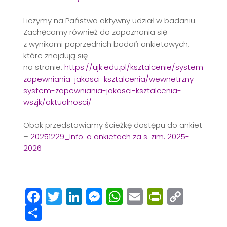
Liczymy na Państwa aktywny udział w badaniu.
Zachęcamy również do zapoznania się
z wynikami poprzednich badań ankietowych,
które znajdują się
na stronie:
https://ujk.edu.pl/ksztalcenie/system-
zapewniania-jakosci-ksztalcenia/wewnetrzny-
system-zapewniania-jakosci-ksztalcenia-
wszjk/aktualnosci/
Obok przedstawiamy ścieżkę dostępu do ankiet
–
20251229_Info. o ankietach za s. zim. 2025-
2026
Facebook
Twitter
LinkedIn
Messenger
WhatsApp
Email
PrintFri
Copy
Share
Link