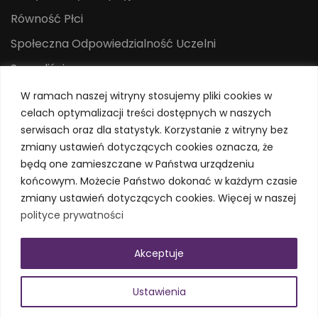
Równość Płci
Społeczna Odpowiedzialność Uczelni
Sygnaliści
Centrum Mediów i Promocji
W ramach naszej witryny stosujemy pliki cookies w
celach optymalizacji treści dostępnych w naszych
System Identyfikacji Wizualnej
serwisach oraz dla statystyk. Korzystanie z witryny bez
Polityka prywatności
zmiany ustawień dotyczących cookies oznacza, że
będą one zamieszczane w Państwa urządzeniu
końcowym. Możecie Państwo dokonać w każdym czasie
zmiany ustawień dotyczących cookies. Więcej w naszej
polityce prywatności
Akceptuje
© Uniwersytet Jana Kochanowskiego w Kielcach
Ustawienia