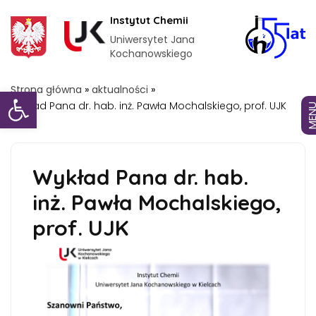
Instytut Chemii
Uniwersytet Jana
Kochanowskiego
Otwórz pasek narzędzi
Strona główna
»
aktualności
»
Wykład Pana dr. hab. inż. Pawła Mochalskiego, prof. UJK
MEN
Wykład Pana dr. hab.
inż. Pawła Mochalskiego,
prof. UJK