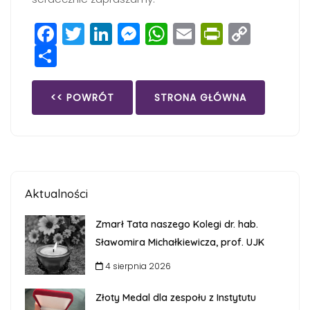
Facebook
Twitter
LinkedIn
Messenger
WhatsApp
Email
PrintFri
Copy
Share
Link
<< POWRÓT
STRONA GŁÓWNA
Aktualności
Zmarł Tata naszego Kolegi dr. hab.
Sławomira Michałkiewicza, prof. UJK
4 sierpnia 2026
Złoty Medal dla zespołu z Instytutu