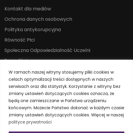
Kontakt dla mediów
Ochrona danych osobowych
Polityka antykorupcyjna
Równość Płci
Społeczna Odpowiedzialność Uczelni
Sygnaliści
Centrum Mediów i Promocji
W ramach naszej witryny stosujemy pliki cookies w
celach optymalizacji treści dostępnych w naszych
System Identyfikacji Wizualnej
serwisach oraz dla statystyk. Korzystanie z witryny bez
Polityka prywatności
zmiany ustawień dotyczących cookies oznacza, że
będą one zamieszczane w Państwa urządzeniu
końcowym. Możecie Państwo dokonać w każdym czasie
zmiany ustawień dotyczących cookies. Więcej w naszej
polityce prywatności