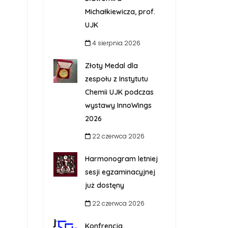
Michałkiewicza, prof.
UJK
4 sierpnia 2026
Złoty Medal dla
zespołu z Instytutu
Chemii UJK podczas
wystawy InnoWings
2026
22 czerwca 2026
Harmonogram letniej
sesji egzaminacyjnej
już dostęny
22 czerwca 2026
Konfrencja