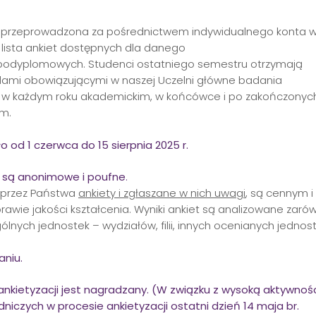
e przeprowadzona za pośrednictwem indywidualnego konta 
e lista ankiet dostępnych dla danego
 podyplomowych. Studenci ostatniego semestru otrzymają
dami obowiązującymi w naszej Uczelni główne badania
 w każdym roku akademickim, w końcówce i po zakończonyc
im.
 od 1 czerwca do 15 sierpnia 2025 r.
y są anonimowe i poufne
.
 przez Państwa
ankiety i zgłaszane w nich uwagi
, są cennym i
awie jakości kształcenia. Wyniki ankiet są analizowane zaró
ólnych jednostek – wydziałów, filii, innych ocenianych jednost
aniu.
nkietyzacji jest nagradzany. (W związku z wysoką aktywnoś
niczych w procesie ankietyzacji ostatni dzień 14 maja br.