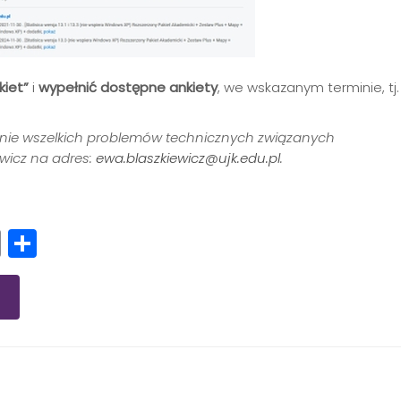
kiet”
i
wypełnić dostępne ankiety
, we wskazanym terminie, tj.
anie wszelkich problemów technicznych związanych
ewicz na adres:
ewa.blaszkiewicz@ujk.edu.pl
.
r
App
l
intFriendly
Copy
Share
Link