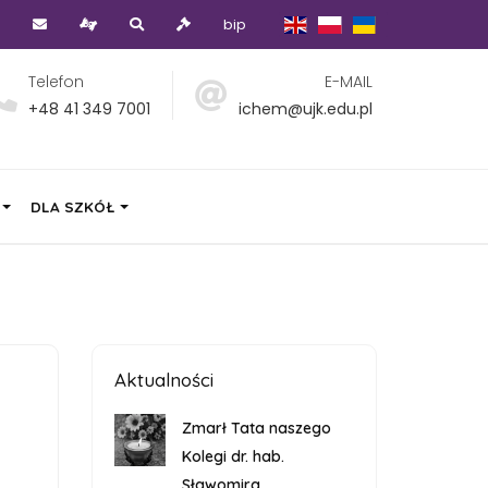
bip
Telefon
E-MAIL
+48 41 349 7001
ichem@ujk.edu.pl
DLA SZKÓŁ
Aktualności
Zmarł Tata naszego
Kolegi dr. hab.
Sławomira