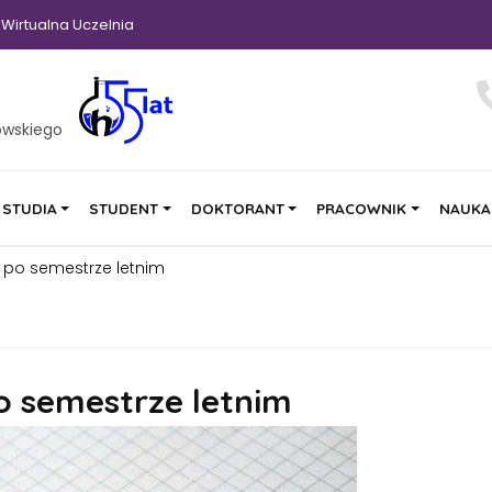
Wirtualna Uczelnia
owskiego
STUDIA
STUDENT
DOKTORANT
PRACOWNIK
NAUKA
 po semestrze letnim
o semestrze letnim