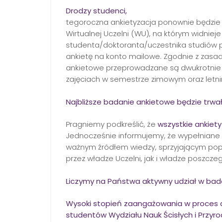
Drodzy studenci,
tegoroczna ankietyzacja ponownie będzi
Wirtualnej Uczelni (WU), na którym widniej
studenta/doktoranta/uczestnika studiów
ankietę na konto mailowe. Zgodnie z zasa
ankietowe przeprowadzane są dwukrotnie
zajęciach w semestrze zimowym oraz letn
Najbliższe badanie ankietowe będzie trwało
Pragniemy podkreślić, że
wszystkie ankiet
Jednocześnie informujemy, że wypełniane
ważnym źródłem wiedzy, sprzyjającym popr
przez władze Uczelni, jak i władze poszczeg
Liczymy na Państwa aktywny udział w bad
Wysoki stopień zaangażowania w proces a
studentów Wydziału Nauk Ścisłych i Przyrod