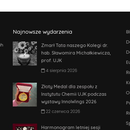
Najnowsze wydarzenia
B
D
ch
Zmarł Tata naszego Kolegi dr.
D
hab. Sławomira Michałkiewicza,
prof. UJK
E
4 sierpnia 2026
R
K
Złoty Medal dla zespołu z
O
Instytutu Chemii UJK podczas
wystawy InnoWings 2026
P
22 czerwca 2026
R
S
Harmonogram letniej sesji