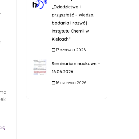
„Dziedzictwo i
w
przyszłość – wiedza,
badania i rozwój
Instytutu Chemii w
Kielcach”
h
17 czerwca 2026
Seminarium naukowe –
16.06.2026
16 czerwca 2026
wno
ek.
cią