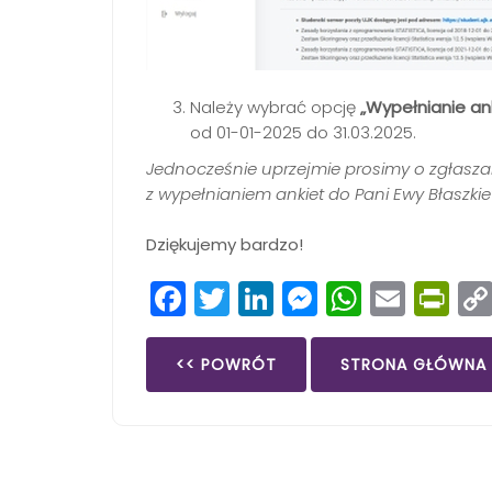
Należy wybrać opcję
„Wypełnianie an
od 01-01-2025 do 31.03.2025.
Jednocześnie uprzejmie prosimy o zgłasz
z wypełnianiem ankiet do Pani Ewy Błaszki
Dziękujemy bardzo!
Facebook
Twitter
LinkedIn
Messenge
Whats
Emai
Pr
<< POWRÓT
STRONA GŁÓWNA