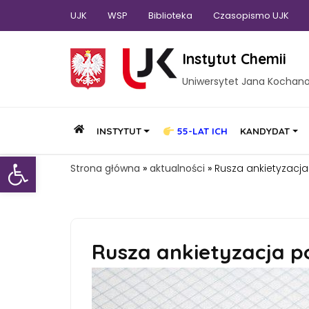
UJK
WSP
Biblioteka
Czasopismo UJK
Instytut Chemii
Uniwersytet Jana Kochan
INSTYTUT
55-LAT ICH
KANDYDAT
Otwórz pasek narzędzi
Strona główna
»
aktualności
»
Rusza ankietyzacja
Rusza ankietyzacja p