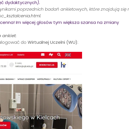
ęć dydaktycznych
).
nikami poprzednich badań ankietowych, które znajdują się 
sc_ksztalcenia.html
.
 cenna! Im więcej głosów tym większa szansa na zmiany
 ankiet:
zalogować do
Wirtualnej Uczelni (WU)
: