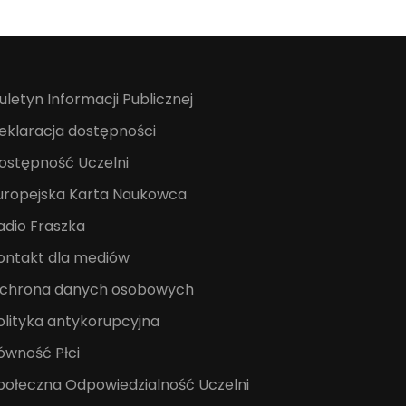
iuletyn Informacji Publicznej
eklaracja dostępności
ostępność Uczelni
uropejska Karta Naukowca
adio Fraszka
ontakt dla mediów
chrona danych osobowych
olityka antykorupcyjna
ówność Płci
połeczna Odpowiedzialność Uczelni