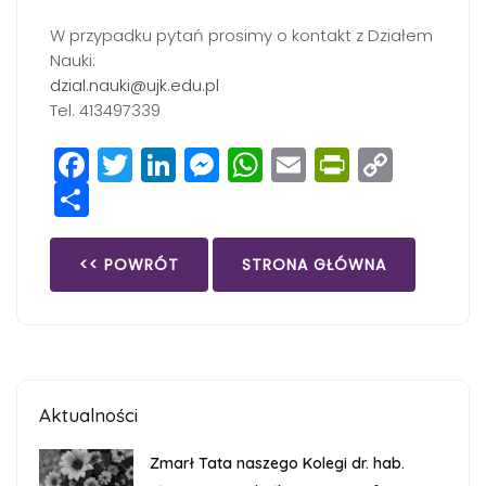
W przypadku pytań prosimy o kontakt z Działem
Nauki:
dzial.nauki@ujk.edu.pl
Tel. 413497339
Facebook
Twitter
LinkedIn
Messenger
WhatsApp
Email
PrintFri
Copy
Share
Link
<< POWRÓT
STRONA GŁÓWNA
Aktualności
Zmarł Tata naszego Kolegi dr. hab.