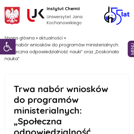
Instytut Chemii
Uniwersytet Jana
Kochanowskiego
Otwórz pasek narzędzi
Strona główna
»
aktualności
»
Trwa nabór wniosków do programów ministerialnych:
MEN
„Społeczna odpowiedzialność nauki” oraz „Doskonała
nauka”
Trwa nabór wniosków
do programów
ministerialnych:
„Społeczna
odpowiedzialność