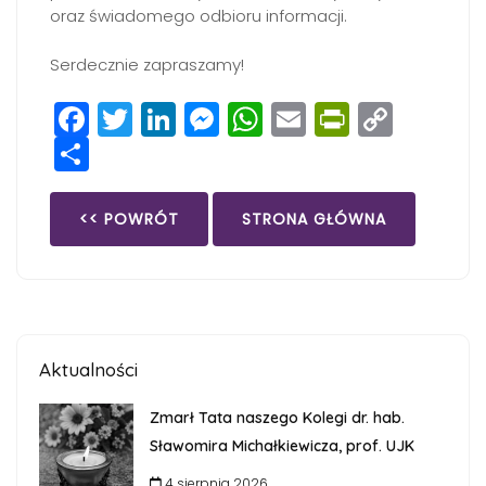
oraz świadomego odbioru informacji.
Serdecznie zapraszamy!
Facebook
Twitter
LinkedIn
Messenger
WhatsApp
Email
PrintFri
Copy
Share
Link
<< POWRÓT
STRONA GŁÓWNA
Aktualności
Zmarł Tata naszego Kolegi dr. hab.
Sławomira Michałkiewicza, prof. UJK
4 sierpnia 2026