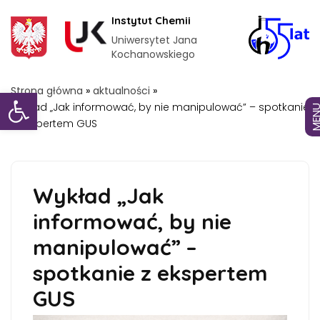
Instytut Chemii
Uniwersytet Jana
Kochanowskiego
Otwórz pasek narzędzi
Strona główna
»
aktualności
»
Wykład „Jak informować, by nie manipulować” – spotkanie
MEN
z ekspertem GUS
Wykład „Jak
informować, by nie
manipulować” –
spotkanie z ekspertem
GUS