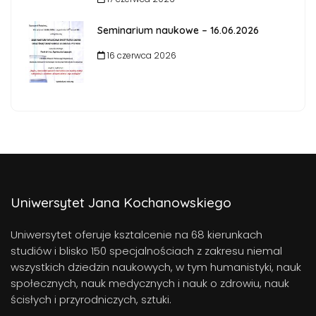
Seminarium naukowe – 16.06.2026
16 czerwca 2026
Uniwersytet Jana Kochanowskiego
Uniwersytet oferuje ksztalcenie na 68 kierunkach
studiów i blisko 150 specjalnościach z zakresu niemal
wszystkich dziedzin naukowych, w tym humanistyki, nauk
społecznych, nauk medycznych i nauk o zdrowiu, nauk
ścisłych i przyrodniczych, sztuki.