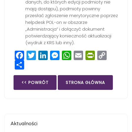
danych, do których edycji podmioty nie
mają dostępu), podmioty powinny
przesłać zgłoszenie merytoryczne poprzez
helpdesk POL-on w obszarze
„Administracja” i dołączyć dokument
potwierdzający konieczność aktualizacji
(wydruk z KRS lub inny).
Facebook
Twitter
LinkedIn
Messenger
WhatsApp
Email
PrintFri
Copy
Share
Link
<< POWRÓT
STRONA GŁÓWNA
Aktualności