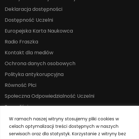
Deklaracja dostępności
Dostępność Uczelni
Europejska Karta Naukowca
Radio Fraszka
Kontakt dla mediów
Ochrona danych osobowych
Polityka antykorupcyjna
Równość Płci
Społeczna Odpowiedzialność Uczelni
Sygnaliści
Centrum Mediów i Promocji
W ramach naszej witryny stosujemy pliki cookies w
celach optymalizacji treści dostępnych w naszych
System Identyfikacji Wizualnej
serwisach oraz dla statystyk. Korzystanie z witryny bez