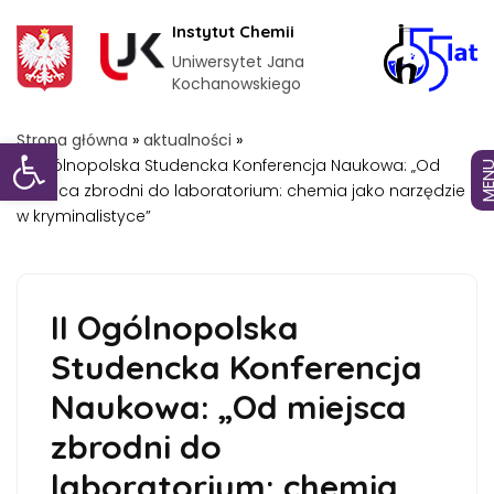
Instytut Chemii
Uniwersytet Jana
Kochanowskiego
Otwórz pasek narzędzi
Strona główna
»
aktualności
»
II Ogólnopolska Studencka Konferencja Naukowa: „Od
MEN
miejsca zbrodni do laboratorium: chemia jako narzędzie
w kryminalistyce”
II Ogólnopolska
Studencka Konferencja
Naukowa: „Od miejsca
zbrodni do
laboratorium: chemia