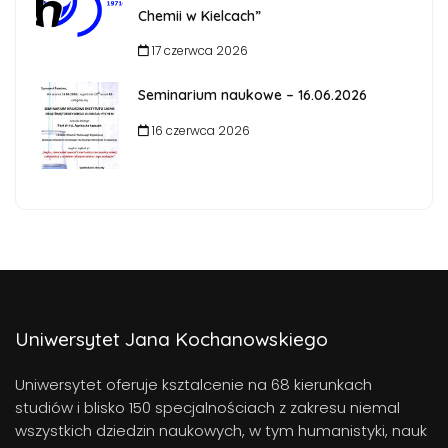
Chemii w Kielcach”
17 czerwca 2026
Seminarium naukowe – 16.06.2026
16 czerwca 2026
Uniwersytet Jana Kochanowskiego
Uniwersytet oferuje ksztalcenie na 68 kierunkach
studiów i blisko 150 specjalnościach z zakresu niemal
wszystkich dziedzin naukowych, w tym humanistyki, nauk