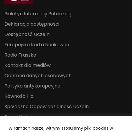
Biuletyn Informacji Publicznej
Deklaracja dostępności
Dostępność Uczelni
Europejska Karta Naukowca
Radio Fraszka
Kontakt dla mediów
Ochrona danych osobowych
Polityka antykorupcyjna
Równość Płci
Społeczna Odpowiedzialność Uczelni
Sygnaliści
Centrum Mediów i Promocji
W ramach naszej witryny stosujemy pliki cookies w