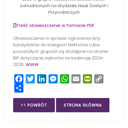
zatrudnionych na Wydziale Nauk Ścisłych i
Przyrodniczych
Treść obwieszczenie w formacie PDF
Obwieszczenia w sprawie ogłoszenia listy
kandydatów do Kolegium Elektorów UJKw
pozostałych grupach są dostępne na stronie
BIP dotyczącej wyborów na kadencję 2024-
2028:
WWW
Facebook
Twitter
LinkedIn
Messenger
WhatsApp
Email
PrintFri
Copy
Share
Link
<< POWRÓT
STRONA GŁÓWNA