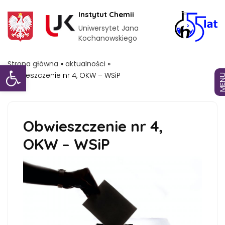
Instytut Chemii
Uniwersytet Jana
Kochanowskiego
Otwórz pasek narzędzi
Strona główna
»
aktualności
»
Obwieszczenie nr 4, OKW – WSiP
MEN
Obwieszczenie nr 4,
OKW – WSiP