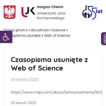
Instytut Chemii
Uniwersytet Jana
Kochanowskiego
Otwórz pasek narzędzi
Strona główna
»
Aktualności naukowe
»
Czasopisma usunięte z Web of Science
MEN
Czasopisma usunięte z
Web of Science
24 marca 2023
https://www.mdpi.com/about/announcements/5536
22 March 2023