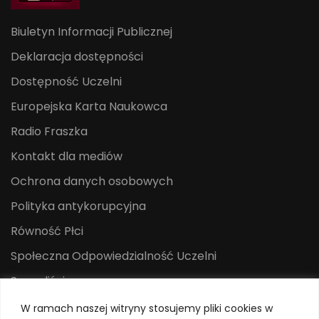
Biuletyn Informacji Publicznej
Deklaracja dostępności
Dostępność Uczelni
Europejska Karta Naukowca
Radio Fraszka
Kontakt dla mediów
Ochrona danych osobowych
Polityka antykorupcyjna
Równość Płci
Społeczna Odpowiedzialność Uczelni
Sygnaliści
Centrum Mediów i Promocji
W ramach naszej witryny stosujemy pliki cookies w