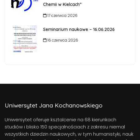
Chemii w Kielcach”
17 czerwca 2026
Seminarium naukowe – 16.06.2026
16 czerwca 2026
Uniwersytet Jana Kochanowskiego
Uniwersytet oferuje ksztalcenie na 68 kierunkach
studiów i blisko 150 specjalnościach z zakresu niemal
wszystkich dziedzin naukowych, w tym humanistyki, nauk