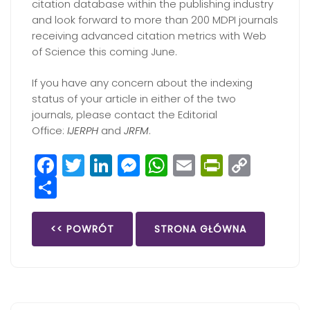
citation database within the publishing industry
and look forward to more than 200 MDPI journals
receiving advanced citation metrics with Web
of Science this coming June.
If you have any concern about the indexing
status of your article in either of the two
journals, please contact the Editorial
Office:
IJERPH
and
JRFM
.
Facebook
Twitter
LinkedIn
Messenger
WhatsApp
Email
PrintFri
Copy
Share
Link
<< POWRÓT
STRONA GŁÓWNA