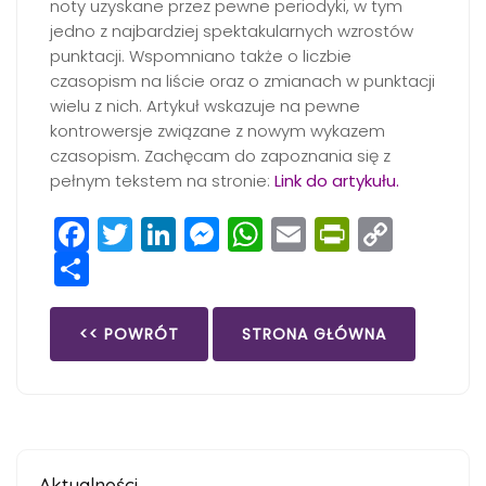
noty uzyskane przez pewne periodyki, w tym
jedno z najbardziej spektakularnych wzrostów
punktacji. Wspomniano także o liczbie
czasopism na liście oraz o zmianach w punktacji
wielu z nich. Artykuł wskazuje na pewne
kontrowersje związane z nowym wykazem
czasopism. Zachęcam do zapoznania się z
pełnym tekstem na stronie:
Link do artykułu
.
Facebook
Twitter
LinkedIn
Messenger
WhatsApp
Email
PrintFri
Copy
Share
Link
<< POWRÓT
STRONA GŁÓWNA
Aktualności