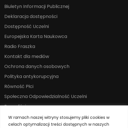
Biuletyn Informacji Publicznej
Deklaracja dostępności
Dostępność Uczelni
Europejska Karta Naukowca
Radio Fraszka
Kontakt dla mediów
Ochrona danych osobowych
Polityka antykorupcyjna
Równość Płci
Społeczna Odpowiedzialność Uczelni
Sygnaliści
Centrum Mediów i Promocji
W ramach naszej witryny stosujemy pliki cookies w
celach optymalizacji treści dostępnych w naszych
System Identyfikacji Wizualnej