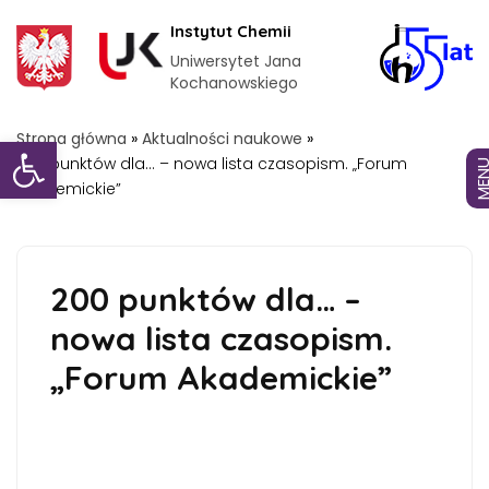
Instytut Chemii
Uniwersytet Jana
Kochanowskiego
Otwórz pasek narzędzi
Strona główna
»
Aktualności naukowe
»
200 punktów dla… – nowa lista czasopism. „Forum
MEN
Akademickie”
200 punktów dla… –
nowa lista czasopism.
„Forum Akademickie”